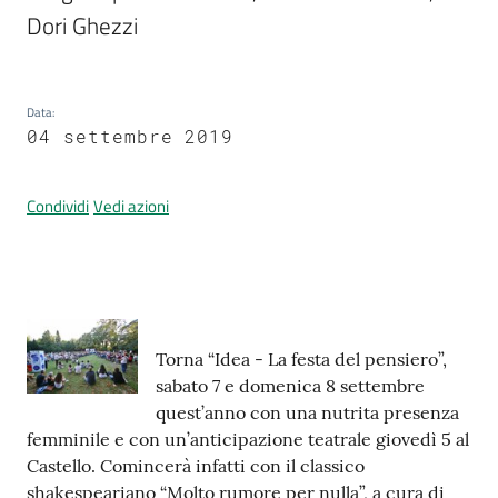
Dori Ghezzi
Prenotazione
Data
:
appuntamenti
04 settembre 2019
A
l
Condividi
Vedi azioni
l
e
r
t
Contenuto
a
Torna “Idea - La festa del pensiero”,
M
sabato 7 e domenica 8 settembre
e
quest’anno con una nutrita presenza
t
femminile e con un’anticipazione teatrale giovedì 5 al
e
Castello. Comincerà infatti con il classico
o
shakespeariano “Molto rumore per nulla”, a cura di