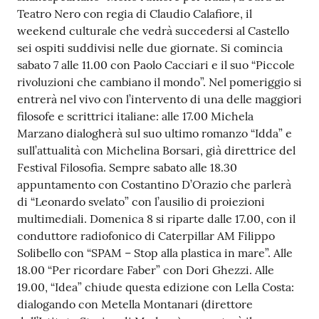
Teatro Nero con regia di Claudio Calafiore, il
Tutti
weekend culturale che vedrà succedersi al Castello
gli
sei ospiti suddivisi nelle due giornate. Si comincia
argomenti...
sabato 7 alle 11.00 con Paolo Cacciari e il suo “Piccole
rivoluzioni che cambiano il mondo”. Nel pomeriggio si
entrerà nel vivo con l’intervento di una delle maggiori
filosofe e scrittrici italiane: alle 17.00 Michela
Seguici
Marzano dialogherà sul suo ultimo romanzo “Idda” e
su
sull’attualità con Michelina Borsari, già direttrice del
Festival Filosofia. Sempre sabato alle 18.30
appuntamento con Costantino D’Orazio che parlerà
di “Leonardo svelato” con l’ausilio di proiezioni
multimediali. Domenica 8 si riparte dalle 17.00, con il
conduttore radiofonico di Caterpillar AM Filippo
Solibello con “SPAM – Stop alla plastica in mare”. Alle
18.00 “Per ricordare Faber” con Dori Ghezzi. Alle
19.00, “Idea” chiude questa edizione con Lella Costa:
dialogando con Metella Montanari (direttore