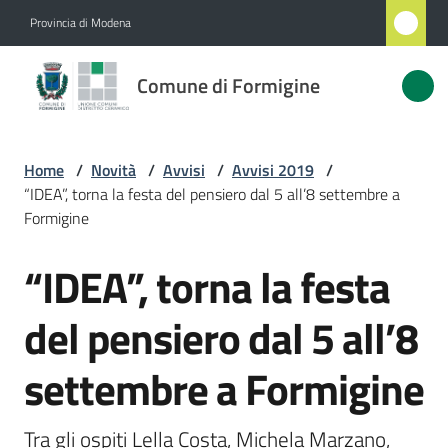
Vai al contenuto
Vai alla navigazione
Vai al footer
Provincia di Modena
Comune
Comune di Formigine
di
Formigine
Home
/
Novità
/
Avvisi
/
Avvisi 2019
/
“IDEA”, torna la festa del pensiero dal 5 all’8 settembre a
Amministrazione
Formigine
“IDEA”, torna la festa
Novità
Salta al contenuto
Menu selezionato
del pensiero dal 5 all’8
Servizi
settembre a Formigine
Vivere
Formigine
Tra gli ospiti Lella Costa, Michela Marzano, 