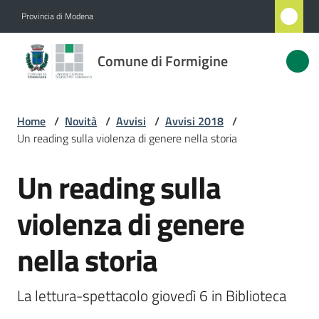
Vai al contenuto
Vai alla navigazione
Vai al footer
Provincia di Modena
Comune
Comune di Formigine
di
Formigine
Home
/
Novità
/
Avvisi
/
Avvisi 2018
/
Un reading sulla violenza di genere nella storia
Amministrazione
Un reading sulla
Salta al contenuto
Novità
Menu selezionato
violenza di genere
Servizi
nella storia
Vivere
Formigine
La lettura-spettacolo giovedì 6 in Biblioteca