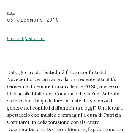
Data
:
05 dicembre 2018
Prenotazione
appuntamenti
Condividi
Vedi azioni
A
l
l
e
Contenuto
Dalle guerre dell’antichità fino ai conflitti del
r
Novecento, per arrivare alla più recente attualità.
t
Giovedì 6 dicembre (inizio alle ore 20.30, ingresso
a
libero), alla Biblioteca Comunale di via Sant’Antonio,
M
va in scena “Di quale forza armate. La violenza di
e
genere nei conflitti dall’antichità a oggi”. Una lettura-
t
spettacolo con musica e immagini a cura di Patrizia
e
Comitardi. In collaborazione con il Centro
o
Documentazione Donna di Modena, l’appuntamento