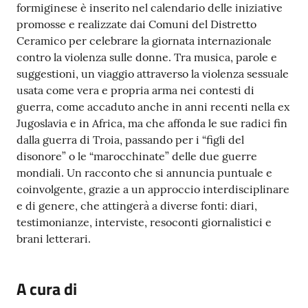
formiginese è inserito nel calendario delle iniziative
Tutti
promosse e realizzate dai Comuni del Distretto
gli
Ceramico per celebrare la giornata internazionale
argomenti...
contro la violenza sulle donne. Tra musica, parole e
suggestioni, un viaggio attraverso la violenza sessuale
usata come vera e propria arma nei contesti di
guerra, come accaduto anche in anni recenti nella ex
Seguici
Jugoslavia e in Africa, ma che affonda le sue radici fin
su
dalla guerra di Troia, passando per i “figli del
disonore” o le “marocchinate” delle due guerre
mondiali. Un racconto che si annuncia puntuale e
coinvolgente, grazie a un approccio interdisciplinare
e di genere, che attingerà a diverse fonti: diari,
testimonianze, interviste, resoconti giornalistici e
brani letterari.
A cura di