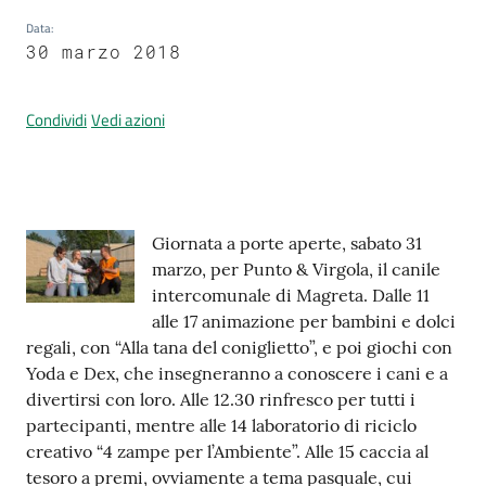
Data
:
30 marzo 2018
Prenotazione
appuntamenti
Condividi
Vedi azioni
A
l
l
Contenuto
Giornata a porte aperte, sabato 31
e
marzo, per Punto & Virgola, il canile
r
intercomunale di Magreta. Dalle 11
t
alle 17 animazione per bambini e dolci
a
regali, con “Alla tana del coniglietto”, e poi giochi con
M
Yoda e Dex, che insegneranno a conoscere i cani e a
e
divertirsi con loro. Alle 12.30 rinfresco per tutti i
t
partecipanti, mentre alle 14 laboratorio di riciclo
e
creativo “4 zampe per l’Ambiente”. Alle 15 caccia al
o
tesoro a premi, ovviamente a tema pasquale, cui