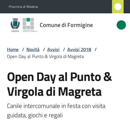
Vai al contenuto
Vai alla navigazione
Vai al footer
Provincia di Modena
Comune
Comune di Formigine
di
Formigine
Home
/
Novità
/
Avvisi
/
Avvisi 2018
/
Open Day al Punto & Virgola di Magreta
Amministrazione
Open Day al Punto &
Salta al contenuto
Novità
Menu selezionato
Virgola di Magreta
Servizi
Canile intercomunale in festa con visita 
Vivere
guidata, giochi e regali
Formigine