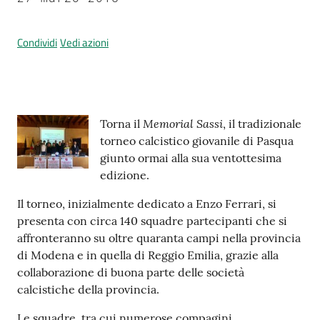
Condividi
Vedi azioni
Prenotazione
appuntamenti
A
Contenuto
Memorial Sassi
Torna il
, il tradizionale
l
torneo calcistico giovanile di Pasqua
l
giunto ormai alla sua ventottesima
e
edizione.
r
t
Il torneo, inizialmente dedicato a Enzo Ferrari, si
a
presenta con circa 140 squadre partecipanti che si
M
affronteranno su oltre quaranta campi nella provincia
e
di Modena e in quella di Reggio Emilia, grazie alla
t
collaborazione di buona parte delle società
e
calcistiche della provincia.
o
Le squadre, tra cui numerose compagini