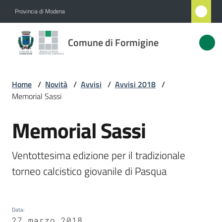
Vai al contenuto
Vai alla navigazione
Vai al footer
Provincia di Modena
Comune
Comune di Formigine
di
Formigine
Home
/
Novità
/
Avvisi
/
Avvisi 2018
/
Memorial Sassi
Amministrazione
Memorial Sassi
Salta al contenuto
Novità
Menu selezionato
Ventottesima edizione per il tradizionale 
Servizi
torneo calcistico giovanile di Pasqua
Vivere
Formigine
Data
:
27 marzo 2018