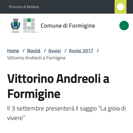
Vai al contenuto
Vai alla navigazione
Vai al footer
Provincia di Modena
Comune
Comune di Formigine
di
Formigine
Home
/
Novità
/
Avvisi
/
Avvisi 2017
/
Vittorino Andreoli a Formigine
Amministrazione
Vittorino Andreoli a
Salta al contenuto
Novità
Menu selezionato
Formigine
Servizi
Il 3 settembre presenterà il saggio “La gioia di 
Vivere
vivere”
Formigine