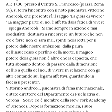
Alle 17.30, presso il Centro S. Francesco (piazza Roma
Tutti
58), si terrà l'incontro con il noto psichiatra Vittorino
gli
Andreoli, che presenterà il saggio "La gioia di vivere".
argomenti...
"La maggior parte di noi è affetta dalla fatica di vivere
- spiega Andreoli - Siamo sempre in azione e mai
soddisfatti, destinati a rincorrere un futuro che non
c'è e forse non ci sarà mai, spinti nella lotta per il
Seguici
potere dalle nostre ambizioni, dalla paura
su
dell'insuccesso o perfino della morte. Il magico
potere della gioia non è altro che la capacità, che
tutti abbiamo dentro, di passare dalla dimensione
dell'io a quella del noi, di vivere in relazione con gli
altri contando sui legami affettivi, guardando in
faccia il presente".
Vittorino Andreoli, psichiatra di fama internazionale,
è stato direttore del Dipartimento di Psichiatria di
Verona - Soave ed è membro della New York Academy
of Sciences. Dopo la formazione medica, i suoi