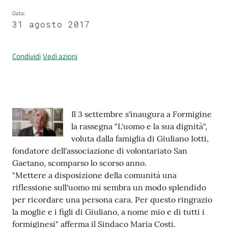
Data
:
31 agosto 2017
Prenotazione
appuntamenti
Condividi
Vedi azioni
A
l
l
Contenuto
Il 3 settembre s'inaugura a Formigine
e
la rassegna "L'uomo e la sua dignità",
r
voluta dalla famiglia di Giuliano Iotti,
t
fondatore dell'associazione di volontariato San
a
Gaetano, scomparso lo scorso anno.
M
"Mettere a disposizione della comunità una
e
riflessione sull'uomo mi sembra un modo splendido
t
per ricordare una persona cara. Per questo ringrazio
e
la moglie e i figli di Giuliano, a nome mio e di tutti i
o
formiginesi" afferma il Sindaco Maria Costi.