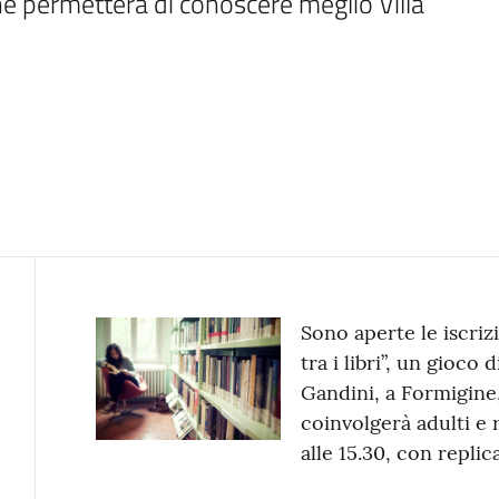
e permetterà di conoscere meglio Villa 
Contenuto
Sono aperte le iscriz
tra i libri”, un gioco 
Gandini, a Formigin
coinvolgerà adulti e r
alle 15.30, con replica 