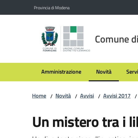
Vai al contenuto
Vai alla navigazione
Vai al footer
Provincia di Modena
Comune di
Amministrazione
Novità
Servi
Menu selezionato
Home
Novità
Avvisi
Avvisi 2017
/
/
/
/
Salta al contenuto
Un mistero tra i li