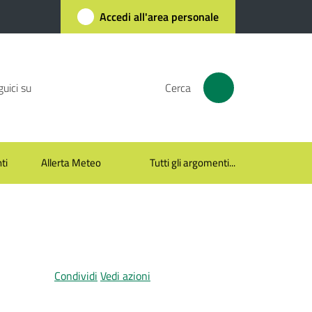
Accedi all'area personale
uici su
Cerca
ti
Allerta Meteo
Tutti gli argomenti...
Condividi
Vedi azioni