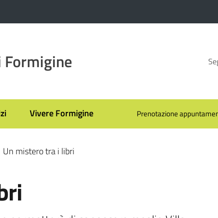
 Formigine
Seg
zi
Vivere Formigine
Prenotazione appuntamen
Un mistero tra i libri
bri