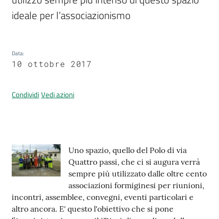
ideale per l’associazionismo
Prenotazione
appuntamenti
Data
:
10 ottobre 2017
A
l
Condividi
Vedi azioni
l
e
r
t
Contenuto
a
Uno spazio, quello del Polo di via
M
Quattro passi, che ci si augura verrà
e
sempre più utilizzato dalle oltre cento
t
associazioni formiginesi per riunioni,
e
incontri, assemblee, convegni, eventi particolari e
o
altro ancora. E' questo l'obiettivo che si pone