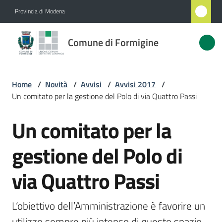
Vai al contenuto
Vai alla navigazione
Vai al footer
Provincia di Modena
Comune
Comune di Formigine
di
Formigine
Home
/
Novità
/
Avvisi
/
Avvisi 2017
/
Un comitato per la gestione del Polo di via Quattro Passi
Amministrazione
Un comitato per la
Salta al contenuto
Novità
Menu selezionato
gestione del Polo di
Servizi
via Quattro Passi
Vivere
Formigine
L’obiettivo dell’Amministrazione è favorire un 
utilizzo sempre più intenso di questo spazio 