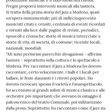
produzione musicale e il noto musicista Davide
Fregni proporrà interventi musicali alla tastiera.
Tutti
Si tratta della prima storia del jazz a Modena, quasi
gli
un'opera monumentale: più di millecinquecento
argomenti...
musicisti citati e censiti, centinaia di eventi ricordati
e tornati alla luce dalle pagine di riviste, periodici,
opuscoli e cronache; storie di musica intrecciate a
Seguici
storie di vita, di società, di costume; vicende locali,
su
nazionali, mondiali.
"Mi sono permesso parecchie divagazioni - afferma
l'autore - soprattutto sulla cultura e lo spettacolo a
Modena. Per raccontare il jazz a Modena ho dovuto
raccontare, certo velocemente, i balli e i locali per
ballare, le feste danzanti e i ritrovi popolari. Ho
dovuto rievocare spesso il varietà e l'avanspettacolo,
ho accennato ai grandi solisti di musica classica e alle
orchestre più importanti che avevano in ostaggio il
palcoscenico del teatro Comunale, poi militarizzato
dalla prosa. Soprattutto, ho raccontato come il jazz sia