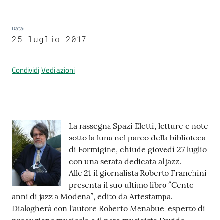
Data
:
Prenotazione
25 luglio 2017
appuntamenti
Condividi
Vedi azioni
A
l
l
e
Contenuto
r
La rassegna Spazi Eletti, letture e note
t
sotto la luna nel parco della biblioteca
a
di Formigine, chiude giovedì 27 luglio
M
con una serata dedicata al jazz.
e
Alle 21 il giornalista Roberto Franchini
t
presenta il suo ultimo libro ″Cento
e
anni di jazz a Modena″, edito da Artestampa.
o
Dialogherà con l'autore Roberto Menabue, esperto di