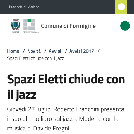
Vai al contenuto
Vai alla navigazione
Vai al footer
Provincia di Modena
Comune
Comune di Formigine
di
Formigine
Home
/
Novità
/
Avvisi
/
Avvisi 2017
/
Spazi Eletti chiude con il jazz
Amministrazione
Spazi Eletti chiude con
Salta al contenuto
Novità
Menu selezionato
il jazz
Servizi
Giovedì 27 luglio, Roberto Franchini presenta 
Vivere
il suo ultimo libro sul jazz a Modena, con la 
Formigine
musica di Davide Fregni