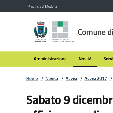
Vai al contenuto
Vai alla navigazione
Vai al footer
Provincia di Modena
Comune di
Amministrazione
Novità
Servi
Menu selezionato
Home
Novità
Avvisi
Avvisi 2017
/
/
/
/
Salta al contenuto
Sabato 9 dicembr