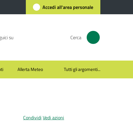
Accedi all'area personale
uici su
Cerca
ti
Allerta Meteo
Tutti gli argomenti...
Condividi
Vedi azioni