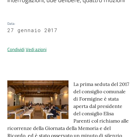
Data
:
Prenotazione
27 gennaio 2017
appuntamenti
A
Condividi
Vedi azioni
l
l
e
r
Contenuto
La prima seduta del 2017
t
del consiglio comunale
a
di Formigine è stata
M
aperta dal presidente
e
del consiglio Elisa
t
Parenti col richiamo alle
e
ricorrenze della Giornata della Memoria e del
o
Ricordo, ed è stato osservato un minuto di silenzio