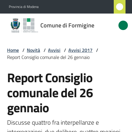
Vai al contenuto
Vai alla navigazione
Vai al footer
Provincia di Modena
Comune
Comune di Formigine
di
Formigine
Home
/
Novità
/
Avvisi
/
Avvisi 2017
/
Report Consiglio comunale del 26 gennaio
Amministrazione
Report Consiglio
Salta al contenuto
Novità
Menu selezionato
comunale del 26
Servizi
gennaio
Vivere
Formigine
Discusse quattro fra interpellanze e 
interrogazioni, due delibere, quattro mozioni