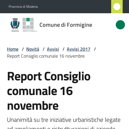
Vai al contenuto
Vai alla navigazione
Vai al footer
Provincia di Modena
Comune
Comune di Formigine
di
Formigine
Home
/
Novità
/
Avvisi
/
Avvisi 2017
/
Report Consiglio comunale 16 novembre
Amministrazione
Report Consiglio
Salta al contenuto
Novità
Menu selezionato
comunale 16
Servizi
novembre
Vivere
Formigine
Unanimità su tre iniziative urbanistiche legate 
ad ampliamenti e ristrutturazioni di aziende 