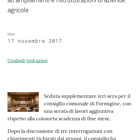
agricole
Prenotazione
appuntamenti
Data
:
17 novembre 2017
A
l
Condividi
Vedi azioni
l
e
r
t
Contenuto
a
Seduta supplementare ieri sera per il
M
consiglio comunale di Formigine, con
e
una serata di lavori aggiuntiva
t
rispetto alla consueta scadenza di fine mese.
e
Dopo la discussione di tre interrogazioni con
o
chiarimenti richiesti dai gruppi, il consiglio ha