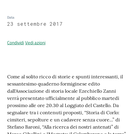
Data
:
Prenotazione
23 settembre 2017
appuntamenti
Condividi
Vedi azioni
A
l
l
e
Contenuto
r
Come al solito ricco di storie e spunti interessanti, il
t
sessantesimo quaderno formiginese edito
a
dall'Associazione di storia locale Ezechiello Zanni
M
verrà presentato ufficialmente al pubblico martedì
e
prossimo alle ore 20.30 al Loggiato del Castello. Da
t
segnalare tra i contenuti proposti, “Storia di Corlo:
e
cimiteri, sepolture e un cadavere senza cuore...” di
o
Stefano Baroni, “Alla ricerca dei nostri antenati” di