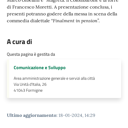
Marco Gibellini e “Magreta: il Colombarone e la torre”
di Francesco Moretti. A presentazione conclusa, i
Tutti
presenti potranno godere della messa in scena della
gli
Finalment in pension
commedia dialettale “
”.
argomenti...
A cura di
Seguici
Questa pagina è gestita da
su
Comunicazione e Sviluppo
Area amministrazione generale e servizi alla città
Via Unità d'Italia, 26
41043
Formigine
Ultimo aggiornamento
:
18-01-2024, 14:29