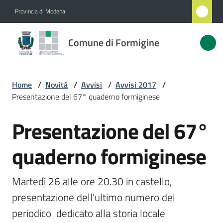
Vai al contenuto
Vai alla navigazione
Vai al footer
Provincia di Modena
Comune
Comune di Formigine
di
Formigine
Home
/
Novità
/
Avvisi
/
Avvisi 2017
/
Presentazione del 67° quaderno formiginese
Amministrazione
Presentazione del 67°
Salta al contenuto
Novità
Menu selezionato
quaderno formiginese
Servizi
Martedì 26 alle ore 20.30 in castello, 
Vivere
presentazione dell'ultimo numero del 
Formigine
periodico  dedicato alla storia locale