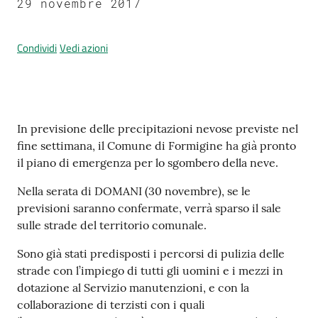
29 novembre 2017
Condividi
Vedi azioni
Prenotazione
appuntamenti
A
Contenuto
l
In previsione delle precipitazioni nevose previste nel
l
fine settimana, il Comune di Formigine ha già pronto
e
il piano di emergenza per lo sgombero della neve.
r
Nella serata di DOMANI (30 novembre), se le
t
previsioni saranno confermate, verrà sparso il sale
a
sulle strade del territorio comunale.
M
e
Sono già stati predisposti i percorsi di pulizia delle
t
strade con l’impiego di tutti gli uomini e i mezzi in
e
dotazione al Servizio manutenzioni, e con la
o
collaborazione di terzisti con i quali