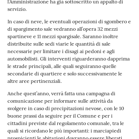
l’Amministrazione ha già sottoscritto un appalto di
servizio.
Tutti
gli
In caso di neve, le eventuali operazioni di sgombero e
argomenti...
di spargimento sale vedranno all’opera 32 mezzi
spartineve e 11 mezzi spargisale. Saranno inoltre
distribuite sulle sedi viarie le quantità di sale
necessarie per limitare i disagi ai pedoni e agli
Seguici
automobilisti. Gli interventi riguarderanno dapprima
su
le strade principali, alle quali seguiranno quelle
secondarie di quartiere e solo successivamente le
altre aree pertinenziali.
Anche quest’anno, verrà fatta una campagna di
comunicazione per informare sulle attività da
svolgere in caso di precipitazioni nevose, con le 10
buone prassi da seguire per il Comune e per i
cittadini previste dal regolamento comunale, tra le
quali si ricordano le più importanti: i marciapiedi
prospicienti le abitazioni dovranno essere liberati