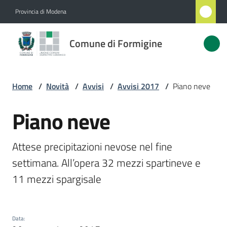
Vai al contenuto
Vai alla navigazione
Vai al footer
Provincia di Modena
Comune
Comune di Formigine
di
Formigine
Home
/
Novità
/
Avvisi
/
Avvisi 2017
/
Piano neve
Amministrazione
Piano neve
Salta al contenuto
Novità
Attese precipitazioni nevose nel fine 
Menu selezionato
settimana. All’opera 32 mezzi spartineve e 
Servizi
11 mezzi spargisale
Vivere
Formigine
Data
: