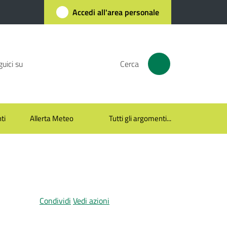
Accedi all'area personale
uici su
Cerca
ti
Allerta Meteo
Tutti gli argomenti...
Condividi
Vedi azioni