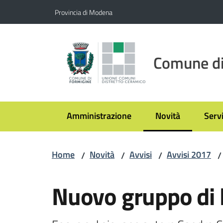
Vai al contenuto
Vai alla navigazione
Vai al footer
Provincia di Modena
Comune di
Amministrazione
Novità
Servi
Menu selezionato
Home
Novità
Avvisi
Avvisi 2017
/
/
/
/
Salta al contenuto
Nuovo gruppo di l