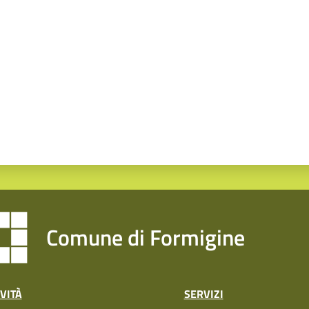
a da 1 a 5 stelle
Comune di Formigine
VITÀ
SERVIZI