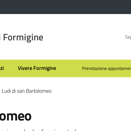
 Formigine
Seg
zi
Vivere Formigine
Prenotazione appuntamen
Ludi di san Bartolomeo
olomeo