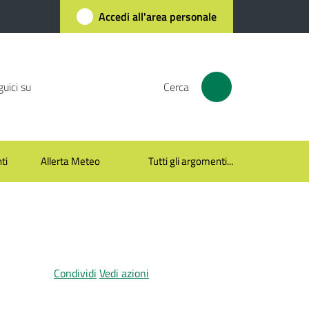
Accedi all'area personale
uici su
Cerca
ti
Allerta Meteo
Tutti gli argomenti...
Condividi
Vedi azioni