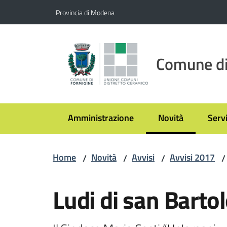
Vai al contenuto
Vai alla navigazione
Vai al footer
Provincia di Modena
Comune di
Amministrazione
Novità
Servi
Menu selezionato
Home
Novità
Avvisi
Avvisi 2017
/
/
/
/
Salta al contenuto
Ludi di san Bart