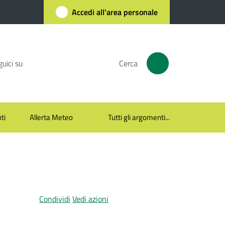
Accedi all'area personale
uici su
Cerca
ti
Allerta Meteo
Tutti gli argomenti...
Condividi
Vedi azioni