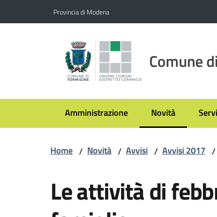
Vai al contenuto
Vai alla navigazione
Vai al footer
Provincia di Modena
Comune di
Amministrazione
Novità
Servi
Menu selezionato
Home
Novità
Avvisi
Avvisi 2017
/
/
/
/
Salta al contenuto
Le attività di febb