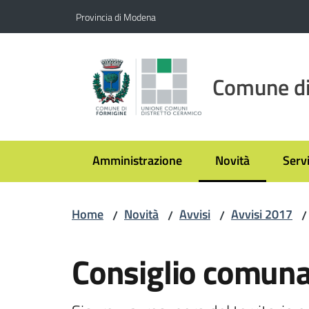
Vai al contenuto
Vai alla navigazione
Vai al footer
Provincia di Modena
Comune di
Amministrazione
Novità
Servi
Menu selezionato
Home
Novità
Avvisi
Avvisi 2017
/
/
/
/
Salta al contenuto
Consiglio comuna