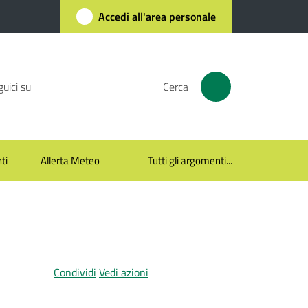
Accedi all'area personale
uici su
Cerca
ti
Allerta Meteo
Tutti gli argomenti...
Condividi
Vedi azioni