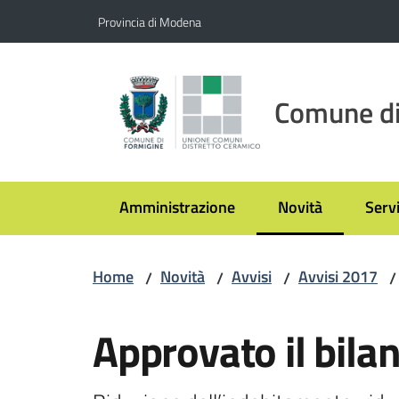
Vai al contenuto
Vai alla navigazione
Vai al footer
Provincia di Modena
Comune di
Amministrazione
Novità
Servi
Menu selezionato
Home
Novità
Avvisi
Avvisi 2017
/
/
/
/
Salta al contenuto
Approvato il bila