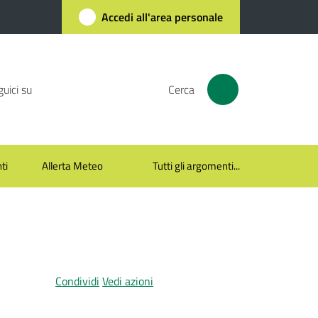
Accedi all'area personale
uici su
Cerca
ti
Allerta Meteo
Tutti gli argomenti...
Condividi
Vedi azioni