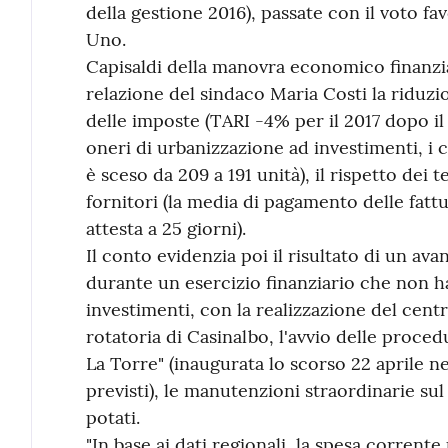
della gestione 2016), passate con il voto fa
Uno.
Capisaldi della manovra economico finanzia
relazione del sindaco Maria Costi la riduzi
delle imposte (TARI -4% per il 2017 dopo il 
oneri di urbanizzazione ad investimenti, i co
è sceso da 209 a 191 unità), il rispetto dei
fornitori (la media di pagamento delle fat
attesta a 25 giorni).
Il conto evidenzia poi il risultato di un ava
durante un esercizio finanziario che non 
investimenti, con la realizzazione del centr
rotatoria di Casinalbo, l'avvio delle procedu
La Torre" (inaugurata lo scorso 22 aprile ne
previsti), le manutenzioni straordinarie su
potati.
"In base ai dati regionali, la spesa corrent