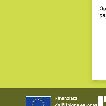
Qu
pa
Valut