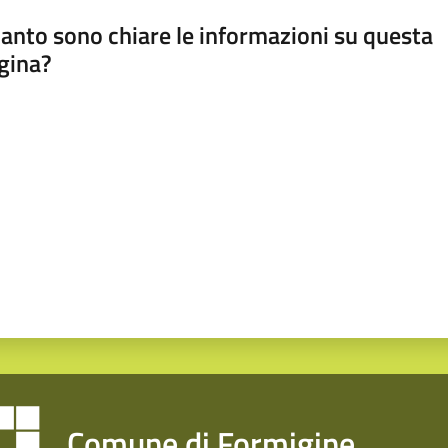
anto sono chiare le informazioni su questa
gina?
a da 1 a 5 stelle
Comune di Formigine