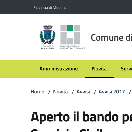
Vai al contenuto
Vai alla navigazione
Vai al footer
Provincia di Modena
Comune di
Amministrazione
Novità
Servi
Menu selezionato
Home
Novità
Avvisi
Avvisi 2017
/
/
/
/
Salta al contenuto
Aperto il bando p