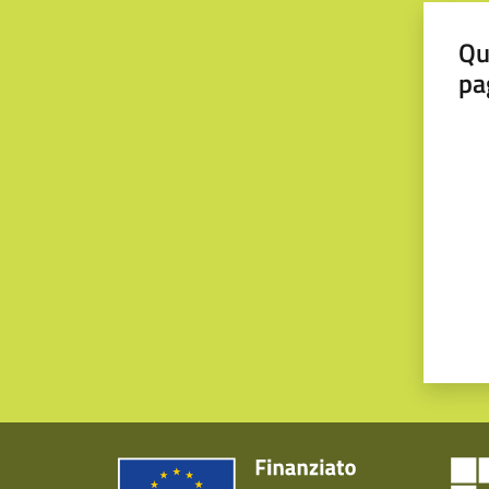
Qu
pa
Valut