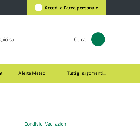
Accedi all'area personale
uici su
Cerca
ti
Allerta Meteo
Tutti gli argomenti...
Condividi
Vedi azioni