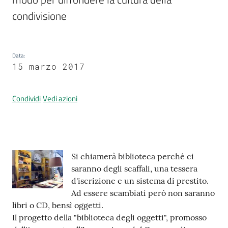
condivisione
Prenotazione
appuntamenti
Data
:
15 marzo 2017
A
l
Condividi
Vedi azioni
l
e
r
t
Contenuto
a
Si chiamerà biblioteca perché ci
M
saranno degli scaffali, una tessera
e
d'iscrizione e un sistema di prestito.
t
Ad essere scambiati però non saranno
e
libri o CD, bensì oggetti.
o
Il progetto della "biblioteca degli oggetti", promosso