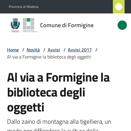
Vai al contenuto
Vai alla navigazione
Vai al footer
Provincia di Modena
Comune
Comune di Formigine
di
Formigine
Home
/
Novità
/
Avvisi
/
Avvisi 2017
/
Al via a Formigine la biblioteca degli oggetti
Amministrazione
Al via a Formigine la
Salta al contenuto
Novità
Menu selezionato
biblioteca degli
Servizi
oggetti
Vivere
Formigine
Dallo zaino di montagna alla tigelliera, un 
modo per diffondere la cultura della 