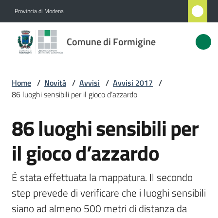
Vai al contenuto
Vai alla navigazione
Vai al footer
Provincia di Modena
Comune
Comune di Formigine
di
Formigine
Home
/
Novità
/
Avvisi
/
Avvisi 2017
/
86 luoghi sensibili per il gioco d’azzardo
Amministrazione
86 luoghi sensibili per
Salta al contenuto
Novità
Menu selezionato
il gioco d’azzardo
Servizi
È stata effettuata la mappatura. Il secondo 
Vivere
step prevede di verificare che i luoghi sensibili 
Formigine
siano ad almeno 500 metri di distanza da 