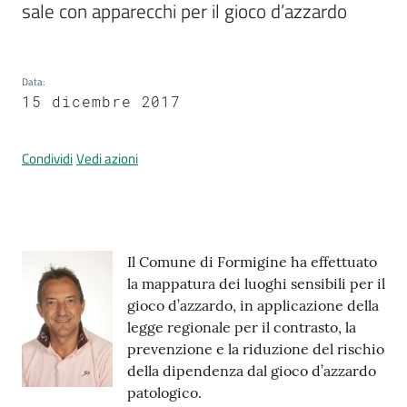
sale con apparecchi per il gioco d’azzardo
Prenotazione
Data
:
appuntamenti
15 dicembre 2017
A
Condividi
Vedi azioni
l
l
e
r
t
Contenuto
Il Comune di Formigine ha effettuato
a
la mappatura dei luoghi sensibili per il
M
gioco d’azzardo, in applicazione della
e
legge regionale per il contrasto, la
t
prevenzione e la riduzione del rischio
e
della dipendenza dal gioco d’azzardo
o
patologico.