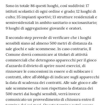
Sono in totale 86 questi luoghi, così suddivisi: 17
Tutti
istituti scolastici di ogni ordine e grado; 12 luoghi di
gli
culto; 35 impianti sportivi; 13 strutture residenziali e
argomenti...
semiresidenziali in ambito sanitario o sociosanitario;
9 luoghi di aggregazione giovanile e oratori.
Il secondo step prevede di verificare che i luoghi
Seguici
sensibili siano ad almeno 500 metri di distanza da
su
sale giochi e sale scommesse. In caso contrario, Il
Comune dovrà comunicare ai titolari di attività
commerciali che detengono apparecchi per il gioco
d’azzardo il divieto di aprire nuovi esercizi, di
rinnovare le concessioni in essere o di sublocare i
contratti, oltre all’obbligo di indicare sugli apparecchi
la data di scadenza dei contratti. Alle sale gioco e alle
sale scommesse che non rispettano la distanza dei
500 metri dai luoghi sensibili, verrà invece
comunicato un provvedimento di chiusura entro il