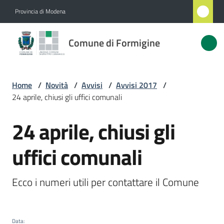
Vai al contenuto
Vai alla navigazione
Vai al footer
Provincia di Modena
Comune
Comune di Formigine
di
Formigine
Home
/
Novità
/
Avvisi
/
Avvisi 2017
/
24 aprile, chiusi gli uffici comunali
Amministrazione
24 aprile, chiusi gli
Salta al contenuto
Novità
Menu selezionato
uffici comunali
Servizi
Ecco i numeri utili per contattare il Comune
Vivere
Formigine
Data
: