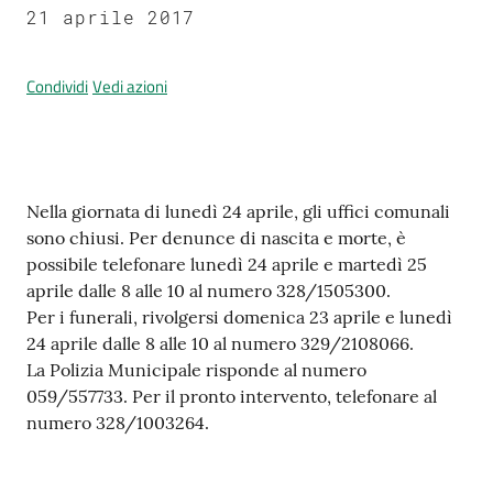
21 aprile 2017
Condividi
Vedi azioni
Prenotazione
appuntamenti
A
l
Contenuto
Nella giornata di lunedì 24 aprile, gli uffici comunali
l
sono chiusi. Per denunce di nascita e morte, è
e
possibile telefonare lunedì 24 aprile e martedì 25
r
aprile dalle 8 alle 10 al numero 328/1505300.
t
Per i funerali, rivolgersi domenica 23 aprile e lunedì
a
24 aprile dalle 8 alle 10 al numero 329/2108066.
M
La Polizia Municipale risponde al numero
e
059/557733. Per il pronto intervento, telefonare al
t
numero 328/1003264.
e
o