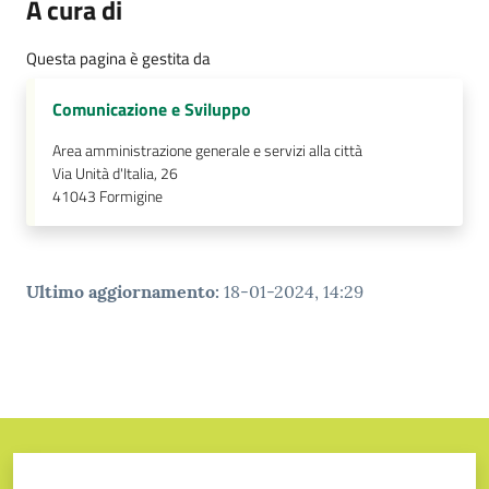
A cura di
Tutti
Questa pagina è gestita da
gli
argomenti...
Comunicazione e Sviluppo
Area amministrazione generale e servizi alla città
Via Unità d'Italia, 26
Seguici
41043
Formigine
su
Ultimo aggiornamento
:
18-01-2024, 14:29