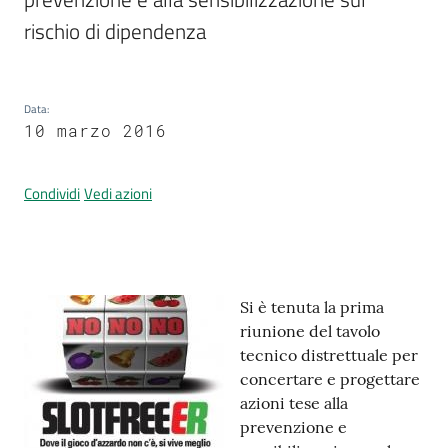
rischio di dipendenza
Prenotazione
appuntamenti
Data
:
10 marzo 2016
A
l
Condividi
Vedi azioni
l
e
r
t
Contenuto
a
Si è tenuta la prima
M
riunione del tavolo
e
tecnico distrettuale per
t
concertare e progettare
e
azioni tese alla
o
prevenzione e