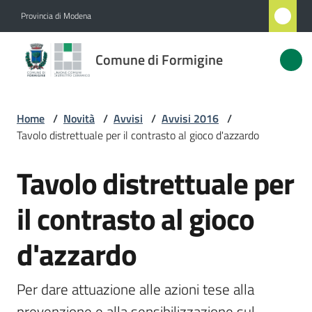
Vai al contenuto
Vai alla navigazione
Vai al footer
Provincia di Modena
Comune
Comune di Formigine
di
Formigine
Home
/
Novità
/
Avvisi
/
Avvisi 2016
/
Tavolo distrettuale per il contrasto al gioco d'azzardo
Amministrazione
Tavolo distrettuale per
Salta al contenuto
Novità
Menu selezionato
il contrasto al gioco
Servizi
d'azzardo
Vivere
Formigine
Per dare attuazione alle azioni tese alla 
prevenzione e alla sensibilizzazione sul 