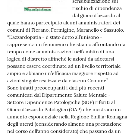
sensibilizzazione sul
rischio di dipendenza
Tutti
dal gioco d’azzardo al
gli
quale hanno partecipato alcuni amministratori dei
argomenti...
comuni di Fiorano, Formigine, Maranello e Sassuolo.
“L’azzardopatia - è stato detto all’unisono -
rappresenta un fenomeno che stiamo affrontando da
Seguici
tempo come amministrazioni nell’ambito di una
su
logica di distretto affinché le azioni da adottarsi
possano essere coordinate ad un livello territoriale
ampio e abbiano un’efficacia maggiore rispetto ad
azioni singole realizzate da ciascun Comune”.
Sono infatti preoccupanti i dati più recenti
comunicati dal Dipartimento Salute Mentale -
Settore Dipendenze Patologiche (SDP) riferiti al
Gioco d'azzardo Patologico (GAP) che mostrano un
aumento esponenziale nella Regione Emilia-Romagna
degli utenti (considerando almeno una prestazione
nel corso dell'anno considerato) che passano da un