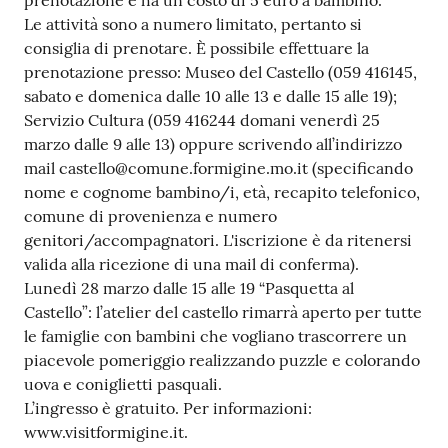
prenotazione e ha un costo di 5 euro a bambino.
Le attività sono a numero limitato, pertanto si
Tutti
consiglia di prenotare. È possibile effettuare la
gli
prenotazione presso: Museo del Castello (059 416145,
argomenti...
sabato e domenica dalle 10 alle 13 e dalle 15 alle 19);
Servizio Cultura (059 416244 domani venerdì 25
marzo dalle 9 alle 13) oppure scrivendo all’indirizzo
Seguici
mail castello@comune.formigine.mo.it (specificando
su
nome e cognome bambino/i, età, recapito telefonico,
comune di provenienza e numero
genitori/accompagnatori. L'iscrizione è da ritenersi
valida alla ricezione di una mail di conferma).
Lunedì 28 marzo dalle 15 alle 19 “Pasquetta al
Castello”: l’atelier del castello rimarrà aperto per tutte
le famiglie con bambini che vogliano trascorrere un
piacevole pomeriggio realizzando puzzle e colorando
uova e coniglietti pasquali.
L’ingresso è gratuito. Per informazioni:
www.visitformigine.it.