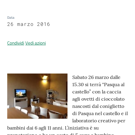
Data
:
Prenotazione
26 marzo 2016
appuntamenti
Condividi
Vedi azioni
A
l
l
e
Contenuto
r
Sabato 26 marzo dalle
t
15.30 si terrà “Pasqua al
a
castello” con la caccia
M
agli ovetti di cioccolato
e
nascosti dal coniglietto
t
di Pasqua nel castello e il
e
laboratorio creativo per
o
bambini dai 6 agli 11 anni. L’iniziativa è su