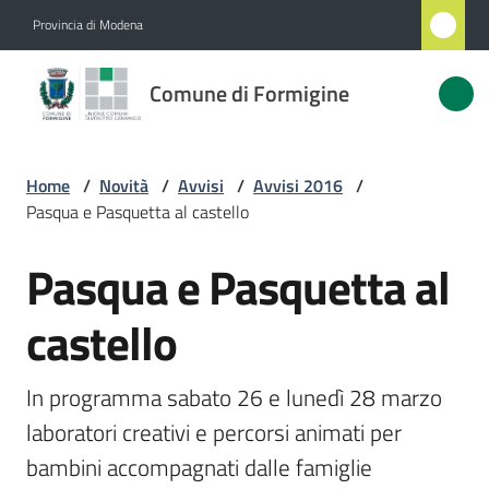
Vai al contenuto
Vai alla navigazione
Vai al footer
Provincia di Modena
Comune
Comune di Formigine
di
Formigine
Home
/
Novità
/
Avvisi
/
Avvisi 2016
/
Pasqua e Pasquetta al castello
Amministrazione
Pasqua e Pasquetta al
Salta al contenuto
Novità
Menu selezionato
castello
Servizi
In programma sabato 26 e lunedì 28 marzo 
Vivere
laboratori creativi e percorsi animati per 
Formigine
bambini accompagnati dalle famiglie