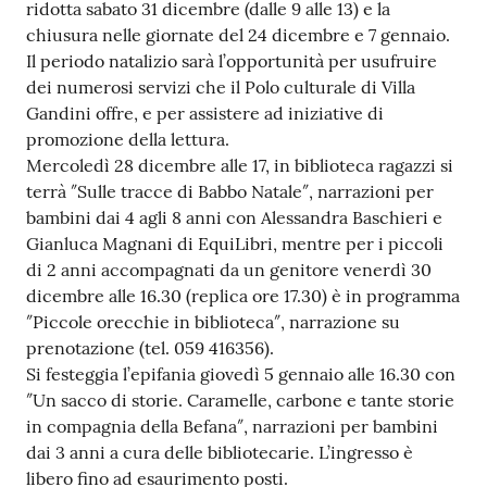
ridotta sabato 31 dicembre (dalle 9 alle 13) e la
Tutti
chiusura nelle giornate del 24 dicembre e 7 gennaio.
gli
Il periodo natalizio sarà l’opportunità per usufruire
argomenti...
dei numerosi servizi che il Polo culturale di Villa
Gandini offre, e per assistere ad iniziative di
promozione della lettura.
Mercoledì 28 dicembre alle 17, in biblioteca ragazzi si
Seguici
terrà ″Sulle tracce di Babbo Natale″, narrazioni per
su
bambini dai 4 agli 8 anni con Alessandra Baschieri e
Gianluca Magnani di EquiLibri, mentre per i piccoli
di 2 anni accompagnati da un genitore venerdì 30
dicembre alle 16.30 (replica ore 17.30) è in programma
″Piccole orecchie in biblioteca″, narrazione su
prenotazione (tel. 059 416356).
Si festeggia l’epifania giovedì 5 gennaio alle 16.30 con
″Un sacco di storie. Caramelle, carbone e tante storie
in compagnia della Befana″, narrazioni per bambini
dai 3 anni a cura delle bibliotecarie. L’ingresso è
libero fino ad esaurimento posti.