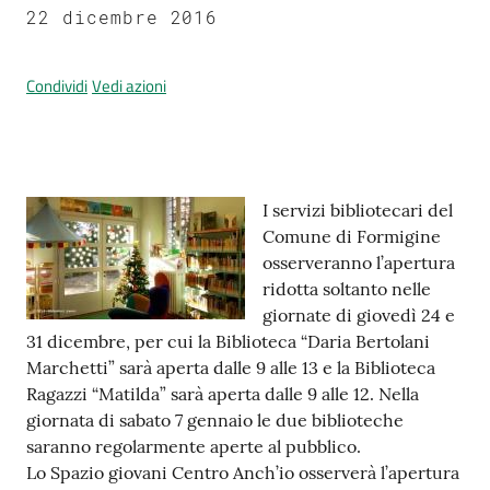
22 dicembre 2016
Condividi
Vedi azioni
Prenotazione
appuntamenti
A
l
Contenuto
I servizi bibliotecari del
l
Comune di Formigine
e
osserveranno l’apertura
r
ridotta soltanto nelle
t
giornate di giovedì 24 e
a
31 dicembre, per cui la Biblioteca “Daria Bertolani
M
Marchetti” sarà aperta dalle 9 alle 13 e la Biblioteca
e
Ragazzi “Matilda” sarà aperta dalle 9 alle 12. Nella
t
giornata di sabato 7 gennaio le due biblioteche
e
saranno regolarmente aperte al pubblico.
o
Lo Spazio giovani Centro Anch’io osserverà l’apertura