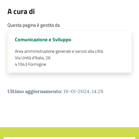
A cura di
Tutti
gli
argomenti...
Questa pagina è gestita da
Comunicazione e Sviluppo
Area amministrazione generale e servizi alla città
Seguici
Via Unità d'Italia, 26
su
41043
Formigine
Ultimo aggiornamento
:
18-01-2024, 14:28