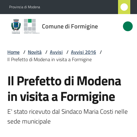
Vai al contenuto
Vai alla navigazione
Vai al footer
Provincia di Modena
Comune
Comune di Formigine
di
Formigine
Home
/
Novità
/
Avvisi
/
Avvisi 2016
/
Il Prefetto di Modena in visita a Formigine
Amministrazione
Il Prefetto di Modena
Salta al contenuto
Novità
Menu selezionato
in visita a Formigine
Servizi
E' stato ricevuto dal Sindaco Maria Costi nelle 
Vivere
sede municipale
Formigine