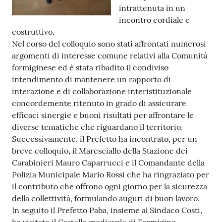
intrattenuta in un
Tutti
incontro cordiale e
gli
costruttivo.
argomenti...
Nel corso del colloquio sono stati affrontati numerosi
argomenti di interesse comune relativi alla Comunità
formiginese ed è stata ribadito il condiviso
intendimento di mantenere un rapporto di
Seguici
interazione e di collaborazione interistituzionale
su
concordemente ritenuto in grado di assicurare
efficaci sinergie e buoni risultati per affrontare le
diverse tematiche che riguardano il territorio.
Successivamente, il Prefetto ha incontrato, per un
breve colloquio, il Maresciallo della Stazione dei
Carabinieri Mauro Caparrucci e il Comandante della
Polizia Municipale Mario Rossi che ha ringraziato per
il contributo che offrono ogni giorno per la sicurezza
della collettività, formulando auguri di buon lavoro.
In seguito il Prefetto Paba, insieme al Sindaco Costi,