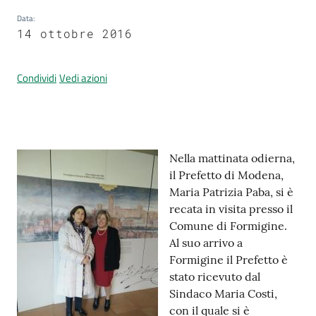
Data
:
14 ottobre 2016
Prenotazione
appuntamenti
Condividi
Vedi azioni
A
l
l
Contenuto
Nella mattinata odierna,
e
il Prefetto di Modena,
r
Maria Patrizia Paba, si è
t
recata in visita presso il
a
Comune di Formigine.
M
Al suo arrivo a
e
Formigine il Prefetto è
t
stato ricevuto dal
e
Sindaco Maria Costi,
o
con il quale si è