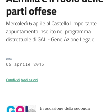
parti offese
Prenotazione
Mercoledì 6 aprile al Castello l'importante 
appuntamenti
appuntamento inserito nel programma 
distrettuale di GAL - GenerAzione Legale
A
l
l
e
Data
:
r
06 aprile 2016
t
a
Condividi
Vedi azioni
M
e
t
e
o
Contenuto
In occasione della seconda