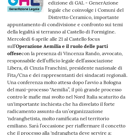
edizione di GAL - GenerAzione
Tutti
legale che coinvolge i Comuni del
gli
Distretto Ceramico, importante
argomenti...
appuntamento di condivisione e confronto sui temi
della legalità si terranno al Castello di Formigine.
Mercoledì 6 aprile alle 21 al Castello focus
sull’
Operazione Aemilia e il ruolo delle parti
Seguici
offese
con la presenza di Vincenza Rando, avvocato,
su
responsabile dell’ufficio legale dell’associazione
Libera, di Cinzia Franchini, presidente nazionale di
Fita/Cna e dei rappresentanti dei sindacati regionali.
Una conferenza molto attesa dopo l’avvio a Bologna
del maxi-processo “Aemilia”, il più grande processo
contro le mafie mai svolto nel Nord Italia scaturito da
un'importante inchiesta che ha disvelato il forte
radicamento assunto da un’organizzazione
'ndranghetista, molto ramificata nel territorio
emiliano. Sarà l’occasione per riaffermare il concetto
che il processo alla 'ndrangheta deve servire a: