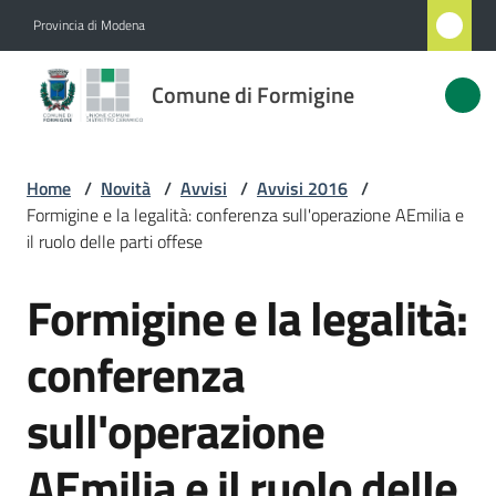
Vai al contenuto
Vai alla navigazione
Vai al footer
Provincia di Modena
Comune
Comune di Formigine
di
Formigine
Home
/
Novità
/
Avvisi
/
Avvisi 2016
/
Formigine e la legalità: conferenza sull'operazione AEmilia e
Amministrazione
il ruolo delle parti offese
Formigine e la legalità:
Novità
Salta al contenuto
Menu selezionato
conferenza
Servizi
sull'operazione
Vivere
Formigine
AEmilia e il ruolo delle