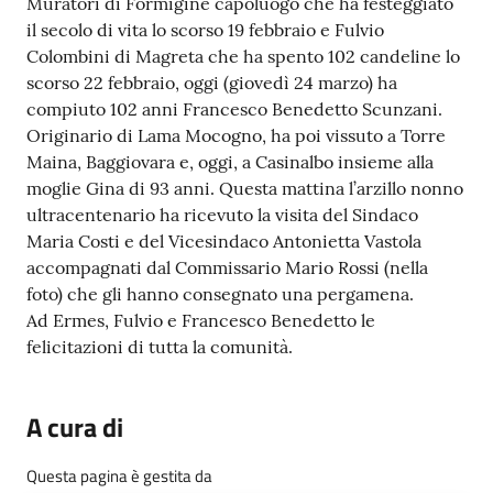
Muratori di Formigine capoluogo che ha festeggiato
il secolo di vita lo scorso 19 febbraio e Fulvio
Tutti
Colombini di Magreta che ha spento 102 candeline lo
gli
scorso 22 febbraio, oggi (giovedì 24 marzo) ha
argomenti...
compiuto 102 anni Francesco Benedetto Scunzani.
Originario di Lama Mocogno, ha poi vissuto a Torre
Maina, Baggiovara e, oggi, a Casinalbo insieme alla
Seguici
moglie Gina di 93 anni. Questa mattina l’arzillo nonno
su
ultracentenario ha ricevuto la visita del Sindaco
Maria Costi e del Vicesindaco Antonietta Vastola
accompagnati dal Commissario Mario Rossi (nella
foto) che gli hanno consegnato una pergamena.
Ad Ermes, Fulvio e Francesco Benedetto le
felicitazioni di tutta la comunità.
A cura di
Questa pagina è gestita da