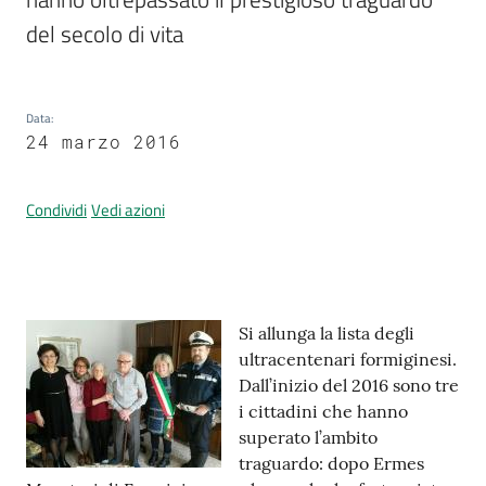
del secolo di vita
Prenotazione
appuntamenti
Data
:
24 marzo 2016
A
l
Condividi
Vedi azioni
l
e
r
t
Contenuto
a
Si allunga la lista degli
M
ultracentenari formiginesi.
e
Dall’inizio del 2016 sono tre
t
i cittadini che hanno
e
superato l’ambito
o
traguardo: dopo Ermes