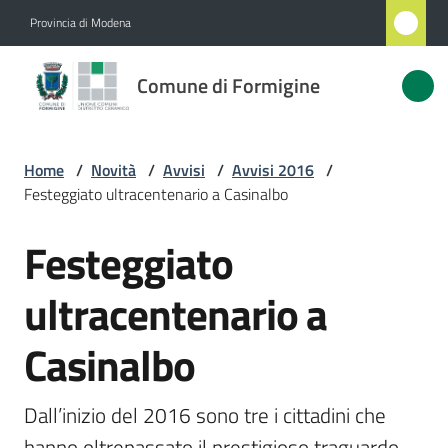
Vai al contenuto
Vai alla navigazione
Vai al footer
Provincia di Modena
Comune
Comune di Formigine
di
Formigine
Home
/
Novità
/
Avvisi
/
Avvisi 2016
/
Festeggiato ultracentenario a Casinalbo
Amministrazione
Festeggiato
Salta al contenuto
Novità
Menu selezionato
ultracentenario a
Servizi
Casinalbo
Vivere
Formigine
Dall’inizio del 2016 sono tre i cittadini che 
hanno oltrepassato il prestigioso traguardo 