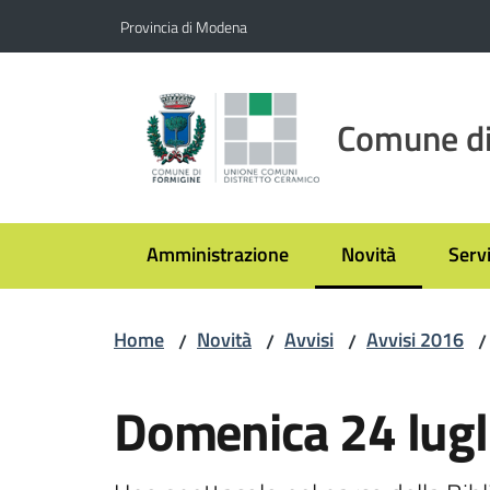
Vai al contenuto
Vai alla navigazione
Vai al footer
Provincia di Modena
Comune di
Amministrazione
Novità
Servi
Menu selezionato
Home
Novità
Avvisi
Avvisi 2016
/
/
/
/
Salta al contenuto
Domenica 24 lugli