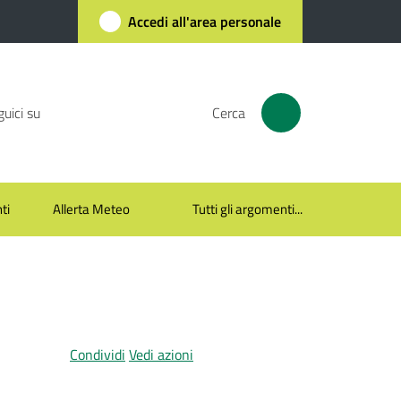
Accedi all'area personale
uici su
Cerca
ti
Allerta Meteo
Tutti gli argomenti...
Condividi
Vedi azioni