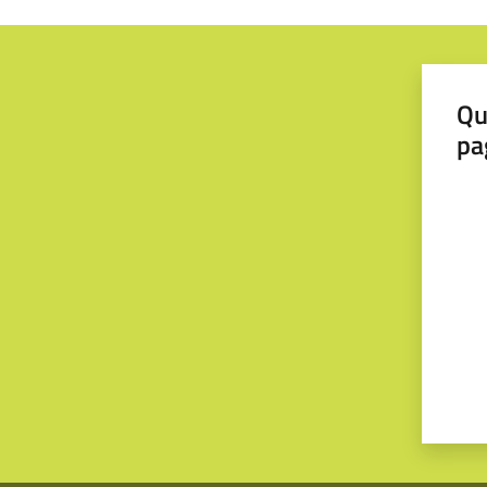
Qu
pa
Valut