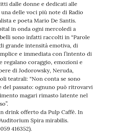
itti dalle donne e dedicati alle
 una delle voci più note di Radio
lista e poeta Mario De Santis.
ital in onda ogni mercoledì a
elli sono infatti raccolti in “Parole
di grande intensità emotiva, di
mplice e immediata con l’intento di
he regalano coraggio, emozioni e
e opere di Jodorowsky, Neruda,
oli teatrali: “Non conta se sono
 e del passato: ognuno può ritrovarvi
imento magari rimasto latente nel
so”.
un drink offerto da Pulp Caffè. In
’Auditorium Spira mirabilis.
 059 416352).