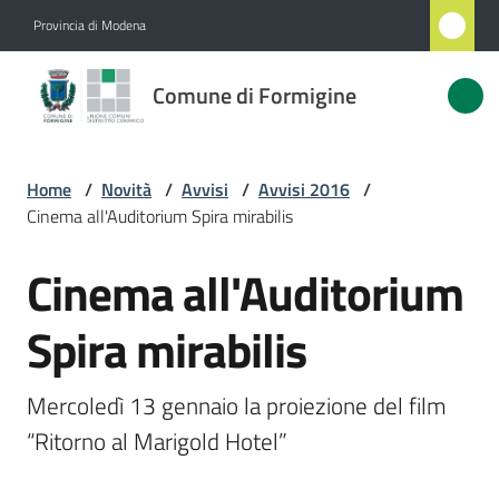
Vai al contenuto
Vai alla navigazione
Vai al footer
Provincia di Modena
Comune
Comune di Formigine
di
Formigine
Home
/
Novità
/
Avvisi
/
Avvisi 2016
/
Cinema all'Auditorium Spira mirabilis
Amministrazione
Cinema all'Auditorium
Salta al contenuto
Novità
Menu selezionato
Spira mirabilis
Servizi
Mercoledì 13 gennaio la proiezione del film 
Vivere
“Ritorno al Marigold Hotel”
Formigine