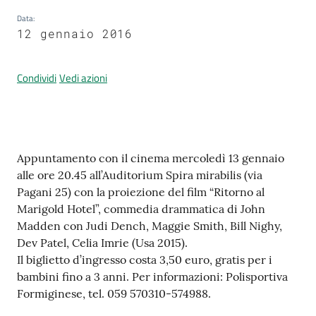
Data
:
12 gennaio 2016
Prenotazione
appuntamenti
Condividi
Vedi azioni
A
l
l
Contenuto
Appuntamento con il cinema mercoledì 13 gennaio
e
alle ore 20.45 all’Auditorium Spira mirabilis (via
r
Pagani 25) con la proiezione del film “Ritorno al
t
Marigold Hotel”, commedia drammatica di John
a
Madden con Judi Dench, Maggie Smith, Bill Nighy,
M
Dev Patel, Celia Imrie (Usa 2015).
e
Il biglietto d’ingresso costa 3,50 euro, gratis per i
t
bambini fino a 3 anni. Per informazioni: Polisportiva
e
Formiginese, tel. 059 570310-574988.
o