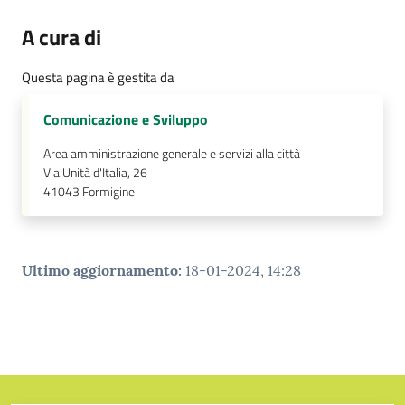
Tutti
A cura di
gli
argomenti...
Questa pagina è gestita da
Comunicazione e Sviluppo
Seguici
Area amministrazione generale e servizi alla città
Via Unità d'Italia, 26
su
41043
Formigine
Ultimo aggiornamento
:
18-01-2024, 14:28