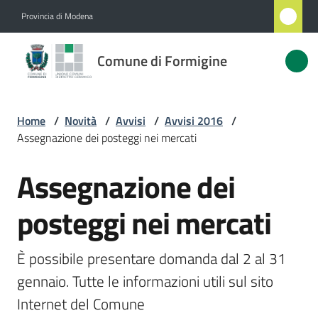
Vai al contenuto
Vai alla navigazione
Vai al footer
Provincia di Modena
Comune
Comune di Formigine
di
Formigine
Home
/
Novità
/
Avvisi
/
Avvisi 2016
/
Assegnazione dei posteggi nei mercati
Amministrazione
Assegnazione dei
Salta al contenuto
Novità
Menu selezionato
posteggi nei mercati
Servizi
È possibile presentare domanda dal 2 al 31 
Vivere
gennaio. Tutte le informazioni utili sul sito 
Formigine
Internet del Comune