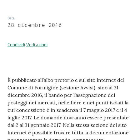
Data
:
Prenotazione
28 dicembre 2016
appuntamenti
Condividi
Vedi azioni
A
l
l
e
Contenuto
r
È pubblicato all’albo pretorio e sul sito Internet del
t
Comune di Formigine (sezione Avvisi), sino al 31
a
dicembre 2016, il bando per l’assegnazione dei
M
posteggi nei mercati, nelle fiere e nei punti isolati la
e
cui concessione è in scadenza il 7 maggio 2017 e il 4
t
luglio 2017. Le domande dovranno essere presentate
e
dal 2 al 31 gennaio 2017. Nella stessa sezione del sito
o
Internet è possibile trovare tutta la documentazione