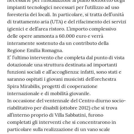
necessarie per l’installazione al piano sottotetto degli
impianti tecnologici necessari per l’utilizzo ad uso
Tutti
foresteria dei locali. In particolare, si tratta dell’unità
gli
di trattamento aria (UTA) e del rifacimento dei servizi
argomenti...
igienici e dell’area ristoro. L’importo complessivo
delle opere ammonta a 60.000 euro e verrà
interamente sostenuto da un contributo della
Seguici
Regione Emilia Romagna.
su
E’ l’ultimo intervento che completa dal punto di vista
dotazionale una struttura destinata ad importanti
funzioni sociali e all’accoglienza: infatti, sono stati e
saranno ospitati i giovani musicisti dell’orchestra
Spira Mirabilis, progetti di cooperazione
internazionale e di mobilità giovanile.
In occasione del ventennale del Centro diurno socio-
riabilitativo per disabili (ottobre 2012) che si trova
all’interno proprio di Villa Sabbatini, furono
completati gli interventi che si concentrarono in
particolare sulla realizzazione di un vano scale