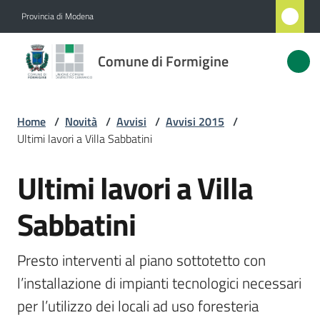
Vai al contenuto
Vai alla navigazione
Vai al footer
Provincia di Modena
Comune
Comune di Formigine
di
Formigine
Home
/
Novità
/
Avvisi
/
Avvisi 2015
/
Ultimi lavori a Villa Sabbatini
Amministrazione
Ultimi lavori a Villa
Salta al contenuto
Novità
Menu selezionato
Sabbatini
Servizi
Presto interventi al piano sottotetto con 
Vivere
l’installazione di impianti tecnologici necessari 
Formigine
per l’utilizzo dei locali ad uso foresteria