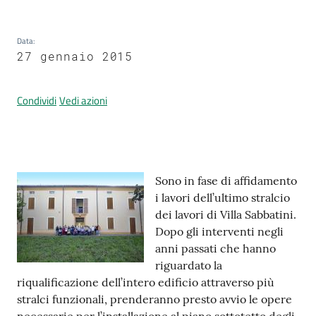
Data
:
Prenotazione
27 gennaio 2015
appuntamenti
Condividi
Vedi azioni
A
l
l
e
Contenuto
r
Sono in fase di affidamento
t
i lavori dell’ultimo stralcio
a
dei lavori di Villa Sabbatini.
M
Dopo gli interventi negli
e
anni passati che hanno
t
riguardato la
e
riqualificazione dell’intero edificio attraverso più
o
stralci funzionali, prenderanno presto avvio le opere