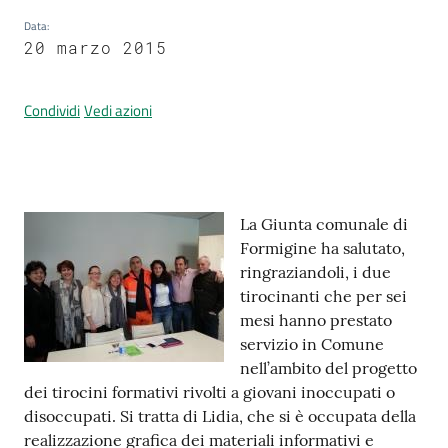
Data
:
20 marzo 2015
Prenotazione
appuntamenti
Condividi
Vedi azioni
A
l
l
Contenuto
La Giunta comunale di
e
Formigine ha salutato,
r
ringraziandoli, i due
t
tirocinanti che per sei
a
mesi hanno prestato
M
servizio in Comune
e
nell’ambito del progetto
t
dei tirocini formativi rivolti a giovani inoccupati o
e
disoccupati. Si tratta di Lidia, che si è occupata della
o
realizzazione grafica dei materiali informativi e