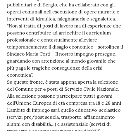
pubblicitari e di Sergio, che ha collaborato con gli
Tutti
operai comunali nell’esecuzione di opere murarie e
gli
interventi di idraulica, falegnameria e segnaletica.
argomenti...
“Non si tratta di posti di lavoro ma di esperienze che
possono contribuire ad arricchire il curriculum
professionale e contestualmente alleviare
temporaneamente il disagio economico - sottolinea il
Seguici
Sindaco Maria Costi - Il nostro impegno prosegue,
su
guardando con attenzione al mondo giovanile che
più paga le tragiche conseguenze della crisi
economica”.
Su questo fronte, è stata appena aperta la selezione
del Comune per 4 posti di Servizio Civile Nazionale.
Alla selezione possono partecipare tutti i giovani
dell'Unione Europea di età compresa tra 18 e 28 anni.
L’ambito di impiego sarà quello educativo-scolastico
(servizi pre/post scuola, trasporto, affiancamento
alunni con disabilità…) e assistenziale (servizi di