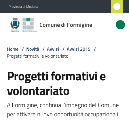
Vai al contenuto
Vai alla navigazione
Vai al footer
Provincia di Modena
Comune
Comune di Formigine
di
Formigine
Home
/
Novità
/
Avvisi
/
Avvisi 2015
/
Progetti formativi e volontariato
Amministrazione
Progetti formativi e
Salta al contenuto
Novità
Menu selezionato
volontariato
Servizi
A Formigine, continua l’impegno del Comune 
Vivere
per attivare nuove opportunità occupazionali
Formigine