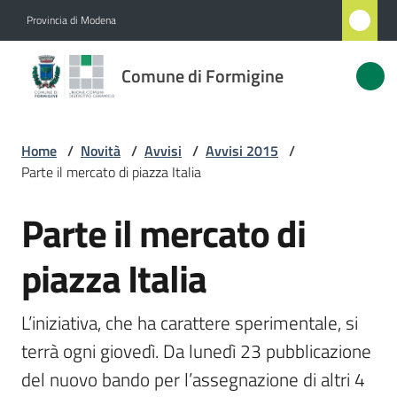
Vai al contenuto
Vai alla navigazione
Vai al footer
Provincia di Modena
Comune
Comune di Formigine
di
Formigine
Home
/
Novità
/
Avvisi
/
Avvisi 2015
/
Parte il mercato di piazza Italia
Amministrazione
Parte il mercato di
Salta al contenuto
Novità
Menu selezionato
piazza Italia
Servizi
L’iniziativa, che ha carattere sperimentale, si 
Vivere
terrà ogni giovedì. Da lunedì 23 pubblicazione 
Formigine
del nuovo bando per l’assegnazione di altri 4 