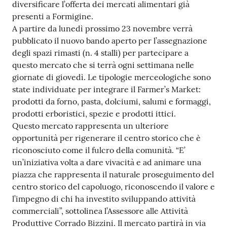
diversificare l’offerta dei mercati alimentari già
Tutti
presenti a Formigine.
gli
A partire da lunedì prossimo 23 novembre verrà
argomenti...
pubblicato il nuovo bando aperto per l’assegnazione
degli spazi rimasti (n. 4 stalli) per partecipare a
questo mercato che si terrà ogni settimana nelle
giornate di giovedì. Le tipologie merceologiche sono
Seguici
state individuate per integrare il Farmer’s Market:
su
prodotti da forno, pasta, dolciumi, salumi e formaggi,
prodotti erboristici, spezie e prodotti ittici.
Questo mercato rappresenta un ulteriore
opportunità per rigenerare il centro storico che è
riconosciuto come il fulcro della comunità. “E’
un’iniziativa volta a dare vivacità e ad animare una
piazza che rappresenta il naturale proseguimento del
centro storico del capoluogo, riconoscendo il valore e
l’impegno di chi ha investito sviluppando attività
commerciali”, sottolinea l’Assessore alle Attività
Produttive Corrado Bizzini. Il mercato partirà in via