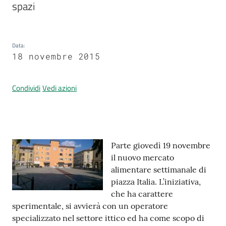
spazi
Prenotazione
Data
:
appuntamenti
18 novembre 2015
A
Condividi
Vedi azioni
l
l
e
r
t
Contenuto
Parte giovedì 19 novembre
a
il nuovo mercato
M
alimentare settimanale di
e
piazza Italia. L’iniziativa,
t
che ha carattere
e
sperimentale, si avvierà con un operatore
o
specializzato nel settore ittico ed ha come scopo di