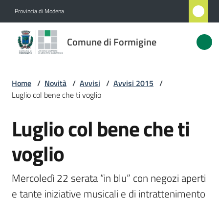
Vai al contenuto
Vai alla navigazione
Vai al footer
Provincia di Modena
Comune
Comune di Formigine
di
Formigine
Home
/
Novità
/
Avvisi
/
Avvisi 2015
/
Luglio col bene che ti voglio
Amministrazione
Luglio col bene che ti
Salta al contenuto
Novità
Menu selezionato
voglio
Servizi
Mercoledì 22 serata “in blu” con negozi aperti 
Vivere
e tante iniziative musicali e di intrattenimento
Formigine