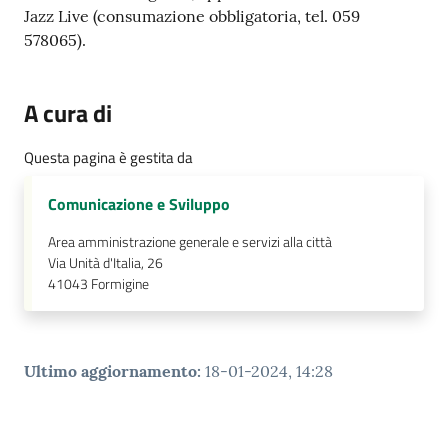
Jazz Live (consumazione obbligatoria, tel. 059
Tutti
578065).
gli
argomenti...
A cura di
Questa pagina è gestita da
Seguici
su
Comunicazione e Sviluppo
Area amministrazione generale e servizi alla città
Via Unità d'Italia, 26
41043
Formigine
Ultimo aggiornamento
:
18-01-2024, 14:28