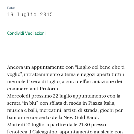
Data
:
19 luglio 2015
Prenotazione
appuntamenti
Condividi
Vedi azioni
A
l
l
Contenuto
Ancora un appuntamento con “Luglio col bene che ti
e
voglio”, intrattenimento a tema e negozi aperti tutti i
r
mercoledì sera di luglio, a cura dell’associazione dei
t
commercianti Proform.
a
Mercoledì prossimo 22 luglio appuntamento con la
M
serata “in blu”, con sfilata di moda in Piazza Italia,
e
musica e balli, mercatini, artisti di strada, giochi per
t
bambini e concerto della New Gold Band.
e
Martedì 21 luglio, a partire dalle 21.30 presso
o
l’enoteca il Calcagnino, appuntamento musicale con