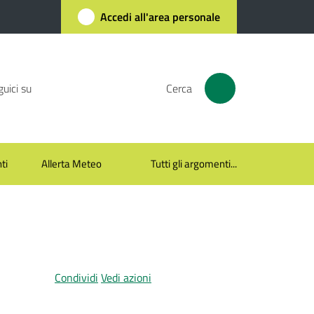
Accedi all'area personale
uici su
Cerca
ti
Allerta Meteo
Tutti gli argomenti...
Condividi
Vedi azioni