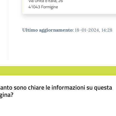
Via Unità d'Italia, 26
41043
Formigine
Ultimo aggiornamento
:
18-01-2024, 14:28
anto sono chiare le informazioni su questa
gina?
a da 1 a 5 stelle