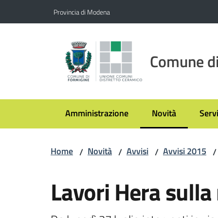
Vai al contenuto
Vai alla navigazione
Vai al footer
Provincia di Modena
Comune di
Amministrazione
Novità
Servi
Menu selezionato
Home
Novità
Avvisi
Avvisi 2015
/
/
/
/
Salta al contenuto
Lavori Hera sulla 