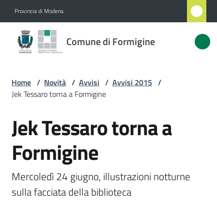
Vai al contenuto
Vai alla navigazione
Vai al footer
Provincia di Modena
Comune
Comune di Formigine
di
Formigine
Home
/
Novità
/
Avvisi
/
Avvisi 2015
/
Jek Tessaro torna a Formigine
Amministrazione
Jek Tessaro torna a
Salta al contenuto
Novità
Menu selezionato
Formigine
Servizi
Mercoledì 24 giugno, illustrazioni notturne 
Vivere
sulla facciata della biblioteca
Formigine