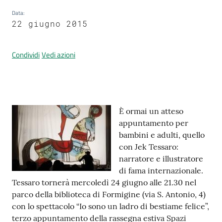
Data
:
22 giugno 2015
Prenotazione
appuntamenti
Condividi
Vedi azioni
A
l
l
Contenuto
È ormai un atteso
e
appuntamento per
r
bambini e adulti, quello
t
con Jek Tessaro:
a
narratore e illustratore
M
di fama internazionale.
e
Tessaro tornerà mercoledì 24 giugno alle 21.30 nel
t
parco della biblioteca di Formigine (via S. Antonio, 4)
e
con lo spettacolo “Io sono un ladro di bestiame felice”,
o
terzo appuntamento della rassegna estiva Spazi