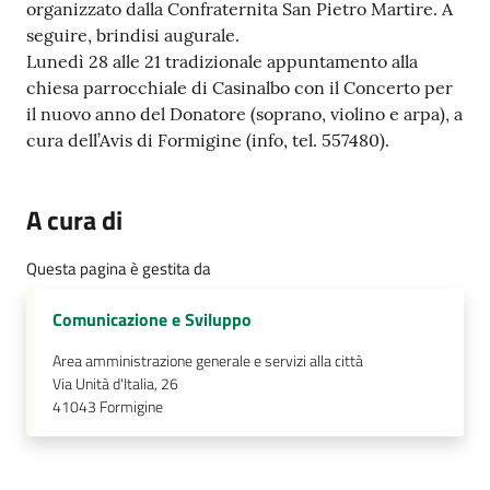
organizzato dalla Confraternita San Pietro Martire. A
Tutti
seguire, brindisi augurale.
gli
Lunedì 28 alle 21 tradizionale appuntamento alla
argomenti...
chiesa parrocchiale di Casinalbo con il Concerto per
il nuovo anno del Donatore (soprano, violino e arpa), a
cura dell’Avis di Formigine (info, tel. 557480).
Seguici
su
A cura di
Questa pagina è gestita da
Comunicazione e Sviluppo
Area amministrazione generale e servizi alla città
Via Unità d'Italia, 26
41043
Formigine