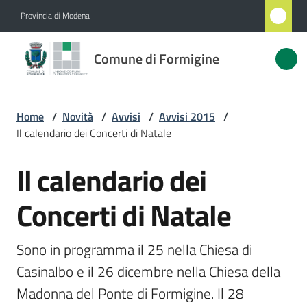
Vai al contenuto
Vai alla navigazione
Vai al footer
Provincia di Modena
Comune
Comune di Formigine
di
Formigine
Home
/
Novità
/
Avvisi
/
Avvisi 2015
/
Il calendario dei Concerti di Natale
Amministrazione
Il calendario dei
Salta al contenuto
Novità
Menu selezionato
Concerti di Natale
Servizi
Sono in programma il 25 nella Chiesa di 
Vivere
Casinalbo e il 26 dicembre nella Chiesa della 
Formigine
Madonna del Ponte di Formigine. Il 28 