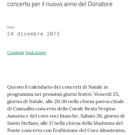
concerto per il nuovo anno del Donatore
Prenotazione
Data
:
appuntamenti
24 dicembre 2015
A
Condividi
Vedi azioni
l
l
e
r
t
Contenuto
Questo il calendario dei concerti di Natale in
a
programma nei prossimi giorni festivi. Venerdì 25,
M
giorno di Natale, alle 20.30 nella chiesa parrocchiale
e
di Casinalbo concerto della Corale Beata Vergine
t
Assunta e del coro voci bianche. Sabato 26, giorno di
e
Santo Stefano, alle 17 nella chiesa della Madonna del
o
Ponte concerto con l’esibizione del Coro Altoatesino,