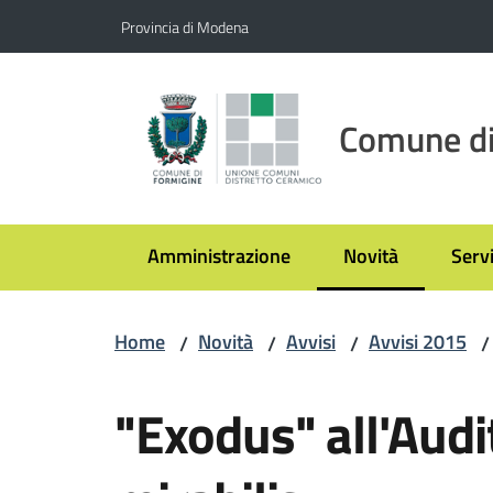
Vai al contenuto
Vai alla navigazione
Vai al footer
Provincia di Modena
Comune di
Amministrazione
Novità
Servi
Menu selezionato
Home
Novità
Avvisi
Avvisi 2015
/
/
/
/
Salta al contenuto
"Exodus" all'Audi