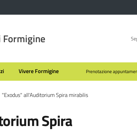
 Formigine
Seg
zi
Vivere Formigine
Prenotazione appuntamen
"Exodus" all'Auditorium Spira mirabilis
torium Spira