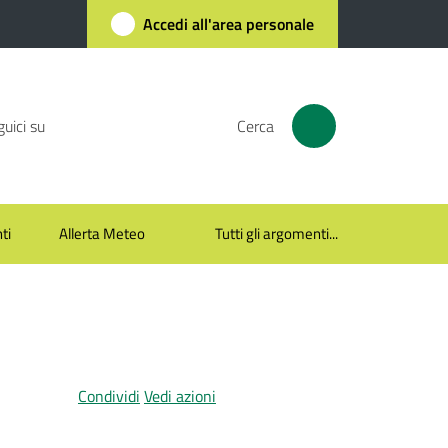
Accedi all'area personale
uici su
Cerca
ti
Allerta Meteo
Tutti gli argomenti...
Condividi
Vedi azioni