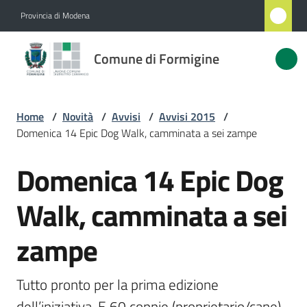
Vai al contenuto
Vai alla navigazione
Vai al footer
Provincia di Modena
Comune
Comune di Formigine
di
Formigine
Home
/
Novità
/
Avvisi
/
Avvisi 2015
/
Domenica 14 Epic Dog Walk, camminata a sei zampe
Amministrazione
Domenica 14 Epic Dog
Salta al contenuto
Novità
Menu selezionato
Walk, camminata a sei
Servizi
zampe
Vivere
Formigine
Tutto pronto per la prima edizione 
dell’iniziativa. E 60 coppie (proprietario/cane) 