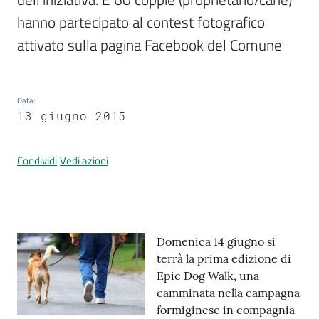
hanno partecipato al contest fotografico 
attivato sulla pagina Facebook del Comune
Prenotazione
appuntamenti
Data
:
A
13 giugno 2015
l
l
Condividi
Vedi azioni
e
r
t
a
M
Contenuto
Domenica 14 giugno si
e
terrà la prima edizione di
t
Epic Dog Walk, una
e
camminata nella campagna
o
formiginese in compagnia