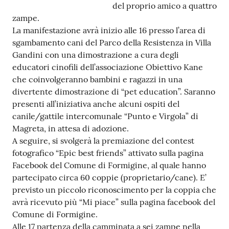
del proprio amico a quattro
Tutti
zampe.
gli
La manifestazione avrà inizio alle 16 presso l’area di
argomenti...
sgambamento cani del Parco della Resistenza in Villa
Gandini con una dimostrazione a cura degli
educatori cinofili dell’associazione Obiettivo Kane
che coinvolgeranno bambini e ragazzi in una
Seguici
divertente dimostrazione di “pet education”. Saranno
su
presenti all’iniziativa anche alcuni ospiti del
canile/gattile intercomunale “Punto e Virgola” di
Magreta, in attesa di adozione.
A seguire, si svolgerà la premiazione del contest
fotografico “Epic best friends” attivato sulla pagina
Facebook del Comune di Formigine, al quale hanno
partecipato circa 60 coppie (proprietario/cane). E’
previsto un piccolo riconoscimento per la coppia che
avrà ricevuto più “Mi piace” sulla pagina facebook del
Comune di Formigine.
Alle 17 partenza della camminata a sei zampe nella