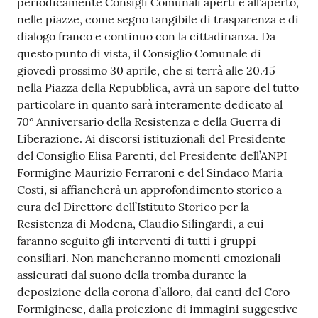
periodicamente Consigli Comunali aperti e all’aperto,
nelle piazze, come segno tangibile di trasparenza e di
Tutti
dialogo franco e continuo con la cittadinanza. Da
gli
questo punto di vista, il Consiglio Comunale di
argomenti...
giovedì prossimo 30 aprile, che si terrà alle 20.45
nella Piazza della Repubblica, avrà un sapore del tutto
particolare in quanto sarà interamente dedicato al
Seguici
70° Anniversario della Resistenza e della Guerra di
su
Liberazione. Ai discorsi istituzionali del Presidente
del Consiglio Elisa Parenti, del Presidente dell’ANPI
Formigine Maurizio Ferraroni e del Sindaco Maria
Costi, si affiancherà un approfondimento storico a
cura del Direttore dell’Istituto Storico per la
Resistenza di Modena, Claudio Silingardi, a cui
faranno seguito gli interventi di tutti i gruppi
consiliari. Non mancheranno momenti emozionali
assicurati dal suono della tromba durante la
deposizione della corona d’alloro, dai canti del Coro
Formiginese, dalla proiezione di immagini suggestive