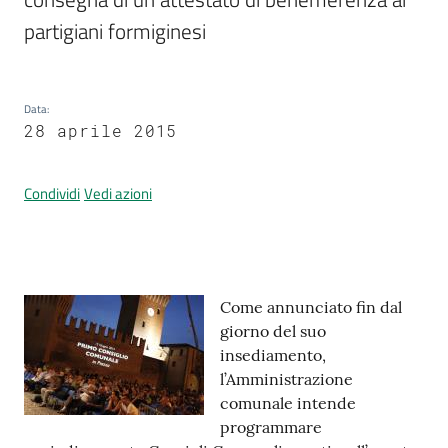
partigiani formiginesi
Prenotazione
appuntamenti
Data
:
28 aprile 2015
A
l
Condividi
Vedi azioni
l
e
r
t
Contenuto
a
Come annunciato fin dal
M
giorno del suo
e
insediamento,
t
l’Amministrazione
e
comunale intende
o
programmare