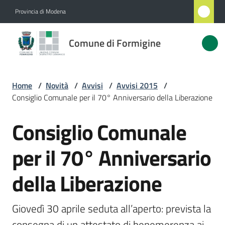
Vai al contenuto
Vai alla navigazione
Vai al footer
Provincia di Modena
Comune
Comune di Formigine
di
Formigine
Home
/
Novità
/
Avvisi
/
Avvisi 2015
/
Consiglio Comunale per il 70° Anniversario della Liberazione
Amministrazione
Consiglio Comunale
Salta al contenuto
Novità
Menu selezionato
per il 70° Anniversario
Servizi
della Liberazione
Vivere
Formigine
Giovedì 30 aprile seduta all’aperto: prevista la 
consegna di un attestato di benemerenza ai 