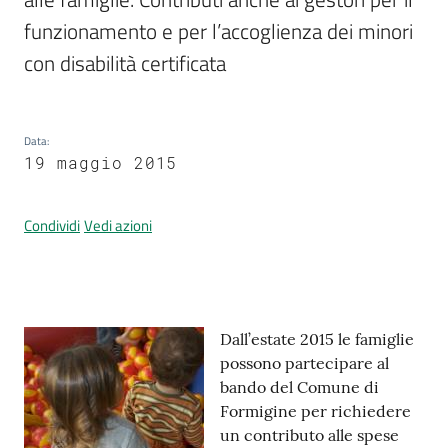
funzionamento e per l’accoglienza dei minori 
con disabilità certificata
Prenotazione
appuntamenti
Data
:
A
19 maggio 2015
l
l
Condividi
Vedi azioni
e
r
t
a
M
Contenuto
Dall’estate 2015 le famiglie
e
possono partecipare al
t
bando del Comune di
e
Formigine per richiedere
o
un contributo alle spese