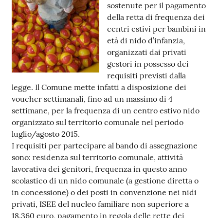
sostenute per il pagamento
Tutti
della retta di frequenza dei
gli
centri estivi per bambini in
argomenti...
età di nido d’infanzia,
organizzati dai privati
gestori in possesso dei
requisiti previsti dalla
Seguici
legge. Il Comune mette infatti a disposizione dei
su
voucher settimanali, fino ad un massimo di 4
settimane, per la frequenza di un centro estivo nido
organizzato sul territorio comunale nel periodo
luglio/agosto 2015.
I requisiti per partecipare al bando di assegnazione
sono: residenza sul territorio comunale, attività
lavorativa dei genitori, frequenza in questo anno
scolastico di un nido comunale (a gestione diretta o
in concessione) o dei posti in convenzione nei nidi
privati, ISEE del nucleo familiare non superiore a
18.360 euro, pagamento in regola delle rette dei