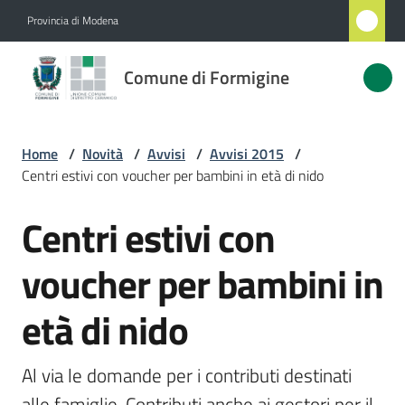
Vai al contenuto
Vai alla navigazione
Vai al footer
Provincia di Modena
Comune
Comune di Formigine
di
Formigine
Home
/
Novità
/
Avvisi
/
Avvisi 2015
/
Centri estivi con voucher per bambini in età di nido
Amministrazione
Centri estivi con
Salta al contenuto
Novità
Menu selezionato
voucher per bambini in
Servizi
età di nido
Vivere
Formigine
Al via le domande per i contributi destinati 
alle famiglie. Contributi anche ai gestori per il 