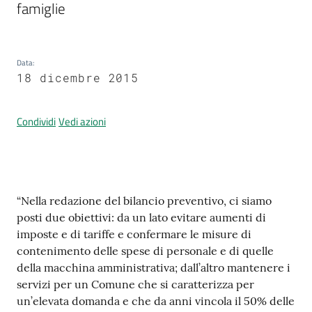
famiglie
Prenotazione
Data
:
appuntamenti
18 dicembre 2015
A
Condividi
Vedi azioni
l
l
e
r
t
Contenuto
“Nella redazione del bilancio preventivo, ci siamo
a
posti due obiettivi: da un lato evitare aumenti di
M
imposte e di tariffe e confermare le misure di
e
contenimento delle spese di personale e di quelle
t
della macchina amministrativa; dall’altro mantenere i
e
servizi per un Comune che si caratterizza per
o
un’elevata domanda e che da anni vincola il 50% delle