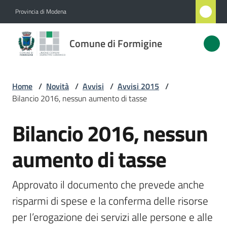
Vai al contenuto
Vai alla navigazione
Vai al footer
Provincia di Modena
Comune
Comune di Formigine
di
Formigine
Home
/
Novità
/
Avvisi
/
Avvisi 2015
/
Bilancio 2016, nessun aumento di tasse
Amministrazione
Bilancio 2016, nessun
Salta al contenuto
Novità
Menu selezionato
aumento di tasse
Servizi
Approvato il documento che prevede anche 
Vivere
risparmi di spese e la conferma delle risorse 
Formigine
per l’erogazione dei servizi alle persone e alle 