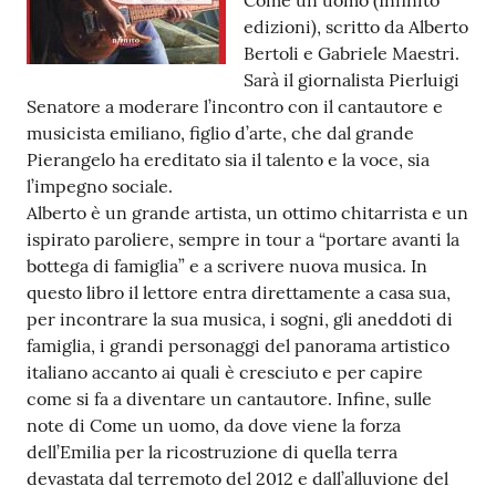
Come un uomo (Infinito
edizioni), scritto da Alberto
Tutti
Bertoli e Gabriele Maestri.
gli
Sarà il giornalista Pierluigi
argomenti...
Senatore a moderare l’incontro con il cantautore e
musicista emiliano, figlio d’arte, che dal grande
Pierangelo ha ereditato sia il talento e la voce, sia
Seguici
l’impegno sociale.
su
Alberto è un grande artista, un ottimo chitarrista e un
ispirato paroliere, sempre in tour a “portare avanti la
bottega di famiglia” e a scrivere nuova musica. In
questo libro il lettore entra direttamente a casa sua,
per incontrare la sua musica, i sogni, gli aneddoti di
famiglia, i grandi personaggi del panorama artistico
italiano accanto ai quali è cresciuto e per capire
come si fa a diventare un cantautore. Infine, sulle
note di Come un uomo, da dove viene la forza
dell’Emilia per la ricostruzione di quella terra
devastata dal terremoto del 2012 e dall’alluvione del