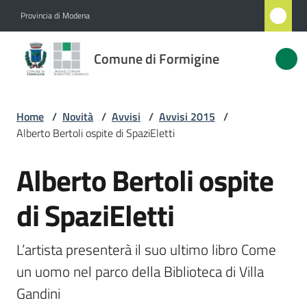
Vai al contenuto
Vai alla navigazione
Vai al footer
Provincia di Modena
Comune
Comune di Formigine
di
Formigine
Home
/
Novità
/
Avvisi
/
Avvisi 2015
/
Alberto Bertoli ospite di SpaziEletti
Amministrazione
Alberto Bertoli ospite
Salta al contenuto
Novità
Menu selezionato
di SpaziEletti
Servizi
L’artista presenterà il suo ultimo libro Come 
Vivere
un uomo nel parco della Biblioteca di Villa 
Formigine
Gandini