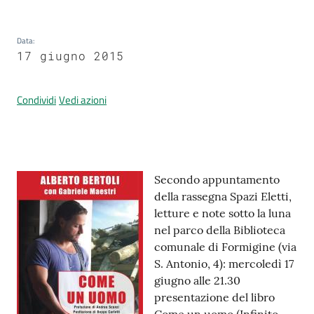
Data
:
Prenotazione
17 giugno 2015
appuntamenti
Condividi
Vedi azioni
A
l
l
e
Contenuto
r
Secondo appuntamento
t
della rassegna Spazi Eletti,
a
letture e note sotto la luna
M
nel parco della Biblioteca
e
comunale di Formigine (via
t
S. Antonio, 4): mercoledì 17
e
giugno alle 21.30
o
presentazione del libro