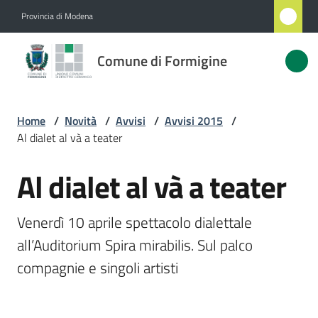
Vai al contenuto
Vai alla navigazione
Vai al footer
Provincia di Modena
Comune
Comune di Formigine
di
Formigine
Home
/
Novità
/
Avvisi
/
Avvisi 2015
/
Al dialet al và a teater
Amministrazione
Al dialet al và a teater
Salta al contenuto
Novità
Menu selezionato
Venerdì 10 aprile spettacolo dialettale 
Servizi
all’Auditorium Spira mirabilis. Sul palco 
compagnie e singoli artisti
Vivere
Formigine