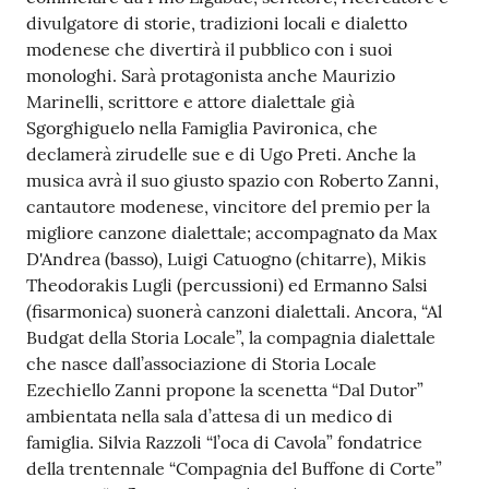
divulgatore di storie, tradizioni locali e dialetto
Tutti
modenese che divertirà il pubblico con i suoi
gli
monologhi. Sarà protagonista anche Maurizio
argomenti...
Marinelli, scrittore e attore dialettale già
Sgorghiguelo nella Famiglia Pavironica, che
declamerà zirudelle sue e di Ugo Preti. Anche la
musica avrà il suo giusto spazio con Roberto Zanni,
Seguici
cantautore modenese, vincitore del premio per la
su
migliore canzone dialettale; accompagnato da Max
D'Andrea (basso), Luigi Catuogno (chitarre), Mikis
Theodorakis Lugli (percussioni) ed Ermanno Salsi
(fisarmonica) suonerà canzoni dialettali. Ancora, “Al
Budgat della Storia Locale”, la compagnia dialettale
che nasce dall’associazione di Storia Locale
Ezechiello Zanni propone la scenetta “Dal Dutor”
ambientata nella sala d’attesa di un medico di
famiglia. Silvia Razzoli “l’oca di Cavola” fondatrice
della trentennale “Compagnia del Buffone di Corte”