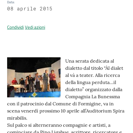
Data
:
08 aprile 2015
Prenotazione
Condividi
Vedi azioni
appuntamenti
A
l
Contenuto
l
Una serata dedicata al
e
dialetto dal titolo “Àl dialet
r
al và a teater. Alla ricerca
t
della lingua perduta…il
a
dialetto” organizzato dalla
M
Compagnia La Bunessma
e
con il patrocinio dal Comune di Formigine, va in
t
scena venerdì prossimo 10 aprile all’Auditorium Spira
e
mirabilis.
o
Sul palco si alterneranno compagnie e artisti, a
cominciare da Pino Ligabue, scrittore, ricercatore e