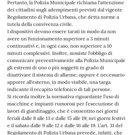
Pertanto, la Polizia Municipale richiama l'attenzione
Tutti
dei cittadini sugli adempimenti previsti dal vigente
gli
Regolamento di Polizia Urbana, che detta norme a
argomenti...
tutela della convivenza civile.
I dispositivi devono essere tarati in modo da non
avere un funzionamento superiore a 3 minuti
continuativi e, in ogni caso, non superiore a 10
Seguici
minuti complessivi. Inoltre, sussiste l'obbligo di
su
comunicare preventivamente alla Polizia Municipale
gli estremi di uno o più soggetti in grado di
disattivare il sistema di allarme; oppure è necessario
apporre all'esterno, in modo visibile, una targa
indicante il recapito telefonico di tali persone.
Si ricorda inoltre la normativa riguardante l’uso di
macchine e impianti rumorosi per l’esecuzione di
lavori di giardinaggio, che è consentito nei giorni
feriali dalle 8 alle 13 e dalle 15 alle 19; nei giorni festivi
e il sabato dalle 9 alle 12 e dalle 16 alle 19. L’art. 31 del
Regolamento di Polizia Urbana prevede, infatti, che