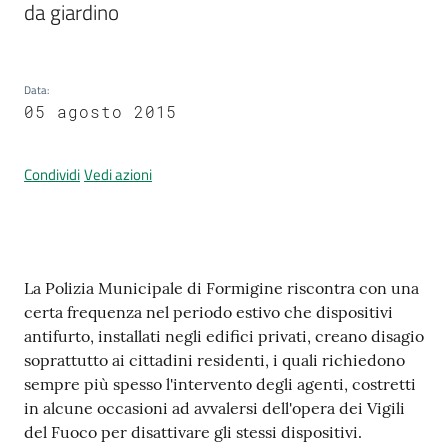
da giardino
Prenotazione
Data
:
appuntamenti
05 agosto 2015
A
Condividi
Vedi azioni
l
l
e
r
t
Contenuto
La Polizia Municipale di Formigine riscontra con una
a
certa frequenza nel periodo estivo che dispositivi
M
antifurto, installati negli edifici privati, creano disagio
e
soprattutto ai cittadini residenti, i quali richiedono
t
sempre più spesso l'intervento degli agenti, costretti
e
in alcune occasioni ad avvalersi dell'opera dei Vigili
o
del Fuoco per disattivare gli stessi dispositivi.