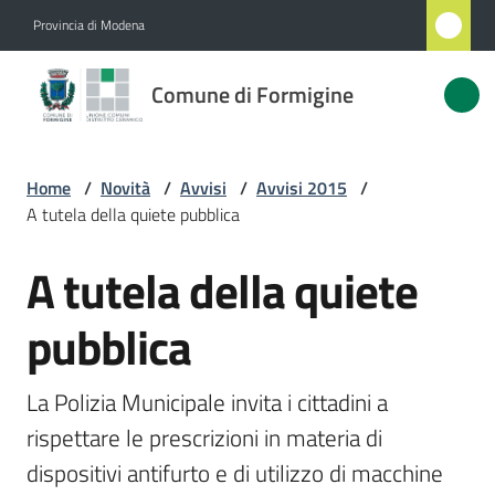
Vai al contenuto
Vai alla navigazione
Vai al footer
Provincia di Modena
Comune
Comune di Formigine
di
Formigine
Home
/
Novità
/
Avvisi
/
Avvisi 2015
/
A tutela della quiete pubblica
Amministrazione
A tutela della quiete
Salta al contenuto
Novità
Menu selezionato
pubblica
Servizi
La Polizia Municipale invita i cittadini a 
Vivere
rispettare le prescrizioni in materia di 
Formigine
dispositivi antifurto e di utilizzo di macchine 