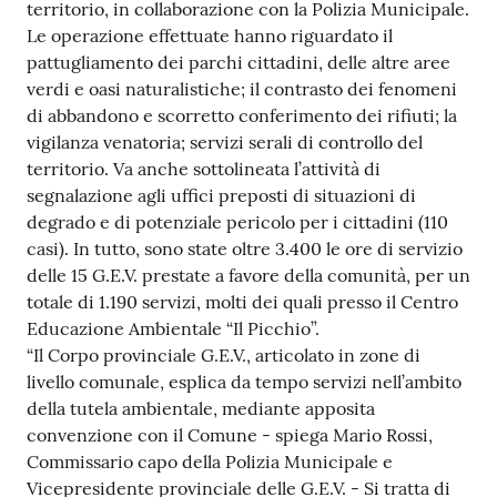
territorio, in collaborazione con la Polizia Municipale.
Tutti
Le operazione effettuate hanno riguardato il
gli
pattugliamento dei parchi cittadini, delle altre aree
argomenti...
verdi e oasi naturalistiche; il contrasto dei fenomeni
di abbandono e scorretto conferimento dei rifiuti; la
vigilanza venatoria; servizi serali di controllo del
territorio. Va anche sottolineata l’attività di
Seguici
segnalazione agli uffici preposti di situazioni di
su
degrado e di potenziale pericolo per i cittadini (110
casi). In tutto, sono state oltre 3.400 le ore di servizio
delle 15 G.E.V. prestate a favore della comunità, per un
totale di 1.190 servizi, molti dei quali presso il Centro
Educazione Ambientale “Il Picchio”.
“Il Corpo provinciale G.E.V., articolato in zone di
livello comunale, esplica da tempo servizi nell’ambito
della tutela ambientale, mediante apposita
convenzione con il Comune - spiega Mario Rossi,
Commissario capo della Polizia Municipale e
Vicepresidente provinciale delle G.E.V. - Si tratta di