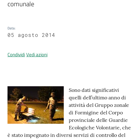
comunale
Prenotazione
Data
:
appuntamenti
05 agosto 2014
A
Condividi
Vedi azioni
l
l
e
r
t
Contenuto
Sono dati significativi
a
quelli dell’ultimo anno di
M
attività del Gruppo zonale
e
di Formigine del Corpo
t
provinciale delle Guardie
e
Ecologiche Volontarie, che
o
è stato impegnato in diversi servizi di controllo del