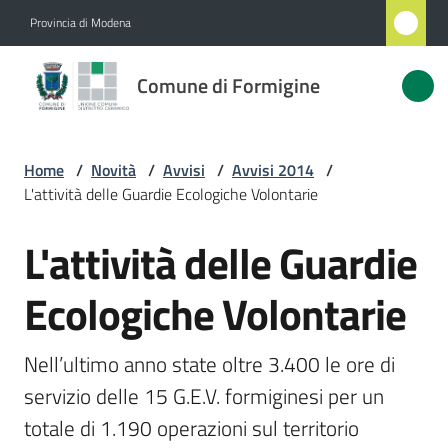
Vai al contenuto
Vai alla navigazione
Vai al footer
Provincia di Modena
Comune
Comune di Formigine
di
Formigine
Home
/
Novità
/
Avvisi
/
Avvisi 2014
/
L'attività delle Guardie Ecologiche Volontarie
Amministrazione
L'attività delle Guardie
Salta al contenuto
Novità
Menu selezionato
Ecologiche Volontarie
Servizi
Nell’ultimo anno state oltre 3.400 le ore di 
Vivere
servizio delle 15 G.E.V. formiginesi per un 
Formigine
totale di 1.190 operazioni sul territorio 