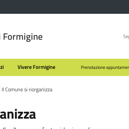
 Formigine
Seg
zi
Vivere Formigine
Prenotazione appuntamen
Il Comune si riorganizza
ganizza