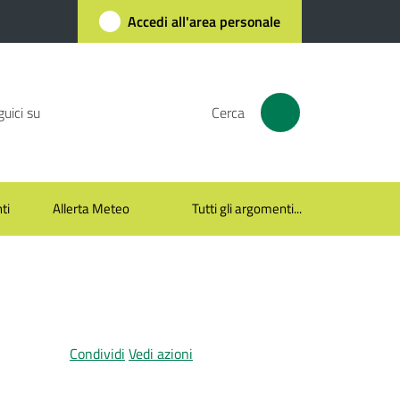
Accedi all'area personale
uici su
Cerca
ti
Allerta Meteo
Tutti gli argomenti...
Condividi
Vedi azioni