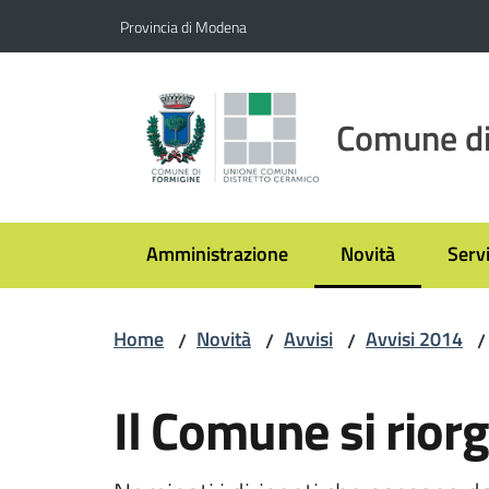
Vai al contenuto
Vai alla navigazione
Vai al footer
Provincia di Modena
Comune di
Amministrazione
Novità
Servi
Menu selezionato
Home
Novità
Avvisi
Avvisi 2014
/
/
/
/
Salta al contenuto
Il Comune si rior