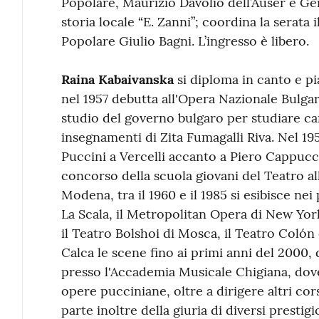
Popolare, Maurizio Davolio dell’Auser e Ge
storia locale “E. Zanni”; coordina la serata 
Popolare Giulio Bagni. L’ingresso è libero.
Raina Kabaivanska
si diploma in canto e pi
nel 1957 debutta all'Opera Nazionale Bulgar
studio del governo bulgaro per studiare can
insegnamenti di Zita Fumagalli Riva. Nel 1
Puccini a Vercelli accanto a Piero Cappucci
concorso della scuola giovani del Teatro all
Modena, tra il 1960 e il 1985 si esibisce nei
La Scala, il Metropolitan Opera di New Yor
il Teatro Bolshoi di Mosca, il Teatro Colón
Calca le scene fino ai primi anni del 2000,
presso l'Accademia Musicale Chigiana, dove
opere pucciniane, oltre a dirigere altri cors
parte inoltre della giuria di diversi prestig