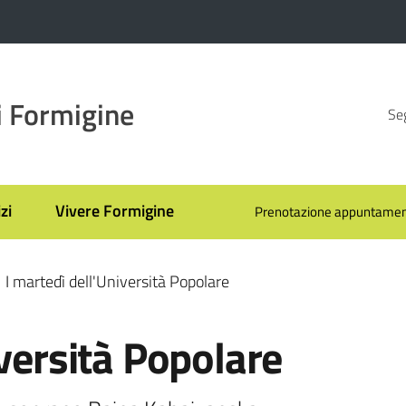
 Formigine
Seg
zi
Vivere Formigine
Prenotazione appuntamen
I martedì dell'Università Popolare
iversità Popolare