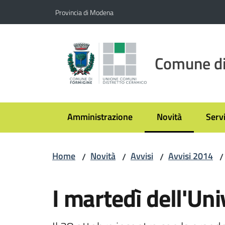
Vai al contenuto
Vai alla navigazione
Vai al footer
Provincia di Modena
Comune di
Amministrazione
Novità
Servi
Menu selezionato
Home
Novità
Avvisi
Avvisi 2014
/
/
/
/
Salta al contenuto
I martedì dell'Un