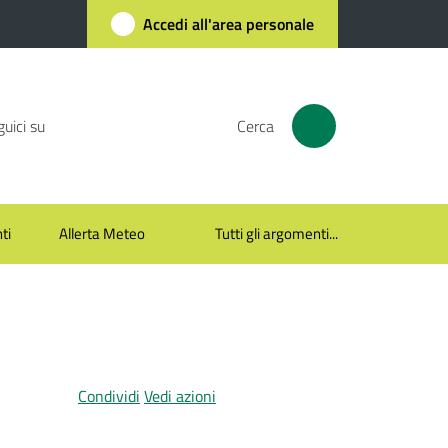
Accedi all'area personale
uici su
Cerca
ti
Allerta Meteo
Tutti gli argomenti...
Condividi
Vedi azioni